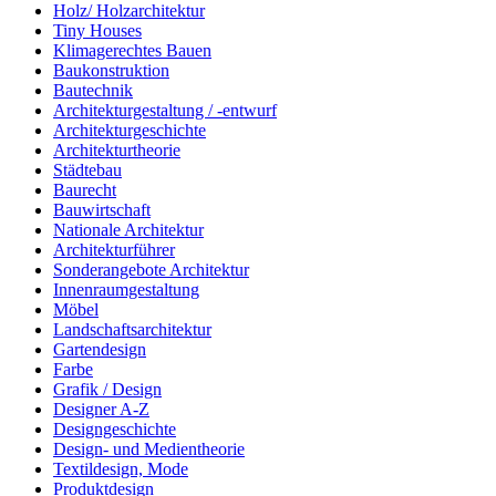
Holz/ Holzarchitektur
Tiny Houses
Klimagerechtes Bauen
Baukonstruktion
Bautechnik
Architekturgestaltung / -entwurf
Architekturgeschichte
Architekturtheorie
Städtebau
Baurecht
Bauwirtschaft
Nationale Architektur
Architekturführer
Sonderangebote Architektur
Innenraumgestaltung
Möbel
Landschaftsarchitektur
Gartendesign
Farbe
Grafik / Design
Designer A-Z
Designgeschichte
Design- und Medientheorie
Textildesign, Mode
Produktdesign