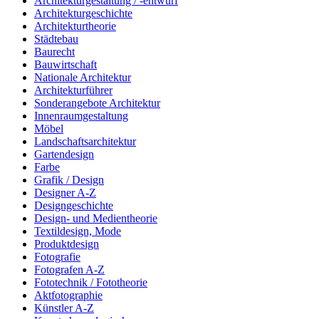
Architekturgestaltung / -entwurf
Architekturgeschichte
Architekturtheorie
Städtebau
Baurecht
Bauwirtschaft
Nationale Architektur
Architekturführer
Sonderangebote Architektur
Innenraumgestaltung
Möbel
Landschaftsarchitektur
Gartendesign
Farbe
Grafik / Design
Designer A-Z
Designgeschichte
Design- und Medientheorie
Textildesign, Mode
Produktdesign
Fotografie
Fotografen A-Z
Fototechnik / Fototheorie
Aktfotographie
Künstler A-Z