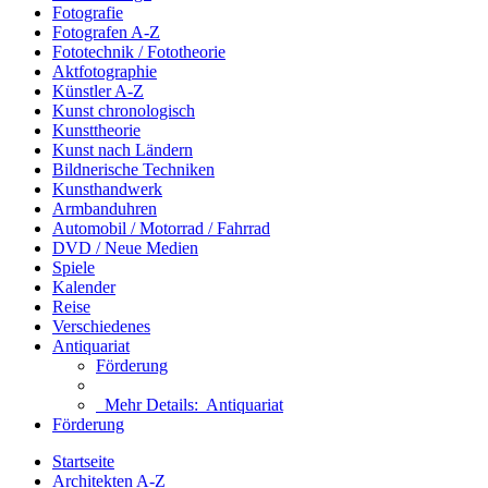
Fotografie
Fotografen A-Z
Fototechnik / Fototheorie
Aktfotographie
Künstler A-Z
Kunst chronologisch
Kunsttheorie
Kunst nach Ländern
Bildnerische Techniken
Kunsthandwerk
Armbanduhren
Automobil / Motorrad / Fahrrad
DVD / Neue Medien
Spiele
Kalender
Reise
Verschiedenes
Antiquariat
Förderung
Mehr Details:
Antiquariat
Förderung
Startseite
Architekten A-Z