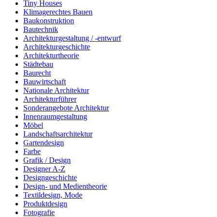
Tiny Houses
Klimagerechtes Bauen
Baukonstruktion
Bautechnik
Architekturgestaltung / -entwurf
Architekturgeschichte
Architekturtheorie
Städtebau
Baurecht
Bauwirtschaft
Nationale Architektur
Architekturführer
Sonderangebote Architektur
Innenraumgestaltung
Möbel
Landschaftsarchitektur
Gartendesign
Farbe
Grafik / Design
Designer A-Z
Designgeschichte
Design- und Medientheorie
Textildesign, Mode
Produktdesign
Fotografie