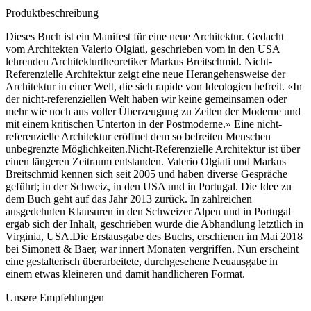
Produktbeschreibung
Dieses Buch ist ein Manifest für eine neue Architektur. Gedacht
vom Architekten Valerio Olgiati, geschrieben vom in den USA
lehrenden Architekturtheoretiker Markus Breitschmid. Nicht-
Referenzielle Architektur zeigt eine neue Herangehensweise der
Architektur in einer Welt, die sich rapide von Ideologien befreit. «In
der nicht-referenziellen Welt haben wir keine gemeinsamen oder
mehr wie noch aus voller Überzeugung zu Zeiten der Moderne und
mit einem kritischen Unterton in der Postmoderne.» Eine nicht-
referenzielle Architektur eröffnet dem so befreiten Menschen
unbegrenzte Möglichkeiten.Nicht-Referenzielle Architektur ist über
einen längeren Zeitraum entstanden. Valerio Olgiati und Markus
Breitschmid kennen sich seit 2005 und haben diverse Gespräche
geführt; in der Schweiz, in den USA und in Portugal. Die Idee zu
dem Buch geht auf das Jahr 2013 zurück. In zahlreichen
ausgedehnten Klausuren in den Schweizer Alpen und in Portugal
ergab sich der Inhalt, geschrieben wurde die Abhandlung letztlich in
Virginia, USA.Die Erstausgabe des Buchs, erschienen im Mai 2018
bei Simonett & Baer, war innert Monaten vergriffen. Nun erscheint
eine gestalterisch überarbeitete, durchgesehene Neuausgabe in
einem etwas kleineren und damit handlicheren Format.
Unsere Empfehlungen