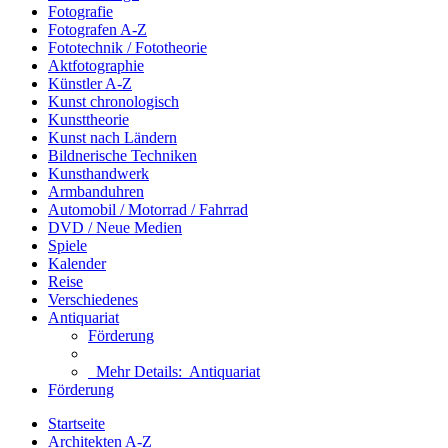
Fotografie
Fotografen A-Z
Fototechnik / Fototheorie
Aktfotographie
Künstler A-Z
Kunst chronologisch
Kunsttheorie
Kunst nach Ländern
Bildnerische Techniken
Kunsthandwerk
Armbanduhren
Automobil / Motorrad / Fahrrad
DVD / Neue Medien
Spiele
Kalender
Reise
Verschiedenes
Antiquariat
Förderung
Mehr Details:
Antiquariat
Förderung
Startseite
Architekten A-Z