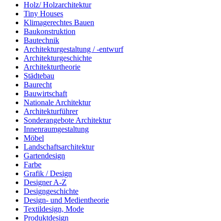
Holz/ Holzarchitektur
Tiny Houses
Klimagerechtes Bauen
Baukonstruktion
Bautechnik
Architekturgestaltung / -entwurf
Architekturgeschichte
Architekturtheorie
Städtebau
Baurecht
Bauwirtschaft
Nationale Architektur
Architekturführer
Sonderangebote Architektur
Innenraumgestaltung
Möbel
Landschaftsarchitektur
Gartendesign
Farbe
Grafik / Design
Designer A-Z
Designgeschichte
Design- und Medientheorie
Textildesign, Mode
Produktdesign