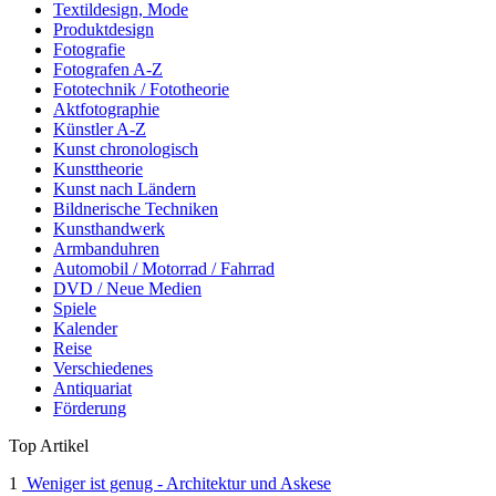
Textildesign, Mode
Produktdesign
Fotografie
Fotografen A-Z
Fototechnik / Fototheorie
Aktfotographie
Künstler A-Z
Kunst chronologisch
Kunsttheorie
Kunst nach Ländern
Bildnerische Techniken
Kunsthandwerk
Armbanduhren
Automobil / Motorrad / Fahrrad
DVD / Neue Medien
Spiele
Kalender
Reise
Verschiedenes
Antiquariat
Förderung
Top Artikel
1
Weniger ist genug - Architektur und Askese