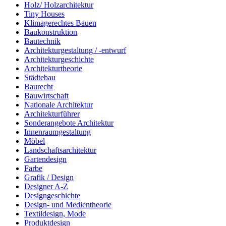
Holz/ Holzarchitektur
Tiny Houses
Klimagerechtes Bauen
Baukonstruktion
Bautechnik
Architekturgestaltung / -entwurf
Architekturgeschichte
Architekturtheorie
Städtebau
Baurecht
Bauwirtschaft
Nationale Architektur
Architekturführer
Sonderangebote Architektur
Innenraumgestaltung
Möbel
Landschaftsarchitektur
Gartendesign
Farbe
Grafik / Design
Designer A-Z
Designgeschichte
Design- und Medientheorie
Textildesign, Mode
Produktdesign