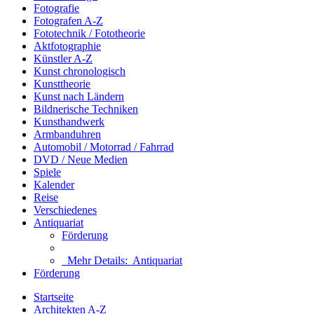
Fotografie
Fotografen A-Z
Fototechnik / Fototheorie
Aktfotographie
Künstler A-Z
Kunst chronologisch
Kunsttheorie
Kunst nach Ländern
Bildnerische Techniken
Kunsthandwerk
Armbanduhren
Automobil / Motorrad / Fahrrad
DVD / Neue Medien
Spiele
Kalender
Reise
Verschiedenes
Antiquariat
Förderung
Mehr Details:
Antiquariat
Förderung
Startseite
Architekten A-Z