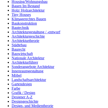
Housing/Wohnungsbau
Bauen Im Bestand
Holz/ Holzarchitektur
Tiny Houses
Klimagerechtes Bauen
Baukonstruktion
Bautechnik
Architekturgestaltung / -entwurf
Architekturgeschichte
Architekturtheorie
Städtebau
Baurecht
Bauwirtschaft
Nationale Architektur
Architekturführer
Sonderangebote Architektur
Innenraumgestaltung
Möbel
Landschaftsarchitektur
Gartendesign
Farbe
Grafik / Design
Designer A-Z
Designgeschichte
Design- und Medientheorie