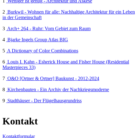
1
Weniger ist genug - Architektur und Askese
2
Burkwil - Wohnen für alle: Nachhaltige Architektur für ein Leben
in der Gemeinschaft
3
Arch+ 264 - Ruhr: Vom Gebiet zum Raum
4
Bjarke Ingels Group Atlas BIG
5
A Dictionary of Color Combinations
6
Louis I. Kahn - Esherick House and Fisher House (Residential
Masterpieces 33)
7
O&O [Ortner & Ortner] Baukunst - 2012-2024
8
Kirchenbauten - Ein Archiv der Nachkriegsmoderne
9
Stadthäuser - Der Flügelhausgrundriss
Kontakt
Kontaktformular