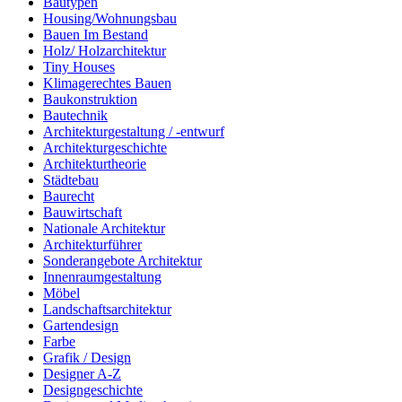
Bautypen
Housing/Wohnungsbau
Bauen Im Bestand
Holz/ Holzarchitektur
Tiny Houses
Klimagerechtes Bauen
Baukonstruktion
Bautechnik
Architekturgestaltung / -entwurf
Architekturgeschichte
Architekturtheorie
Städtebau
Baurecht
Bauwirtschaft
Nationale Architektur
Architekturführer
Sonderangebote Architektur
Innenraumgestaltung
Möbel
Landschaftsarchitektur
Gartendesign
Farbe
Grafik / Design
Designer A-Z
Designgeschichte