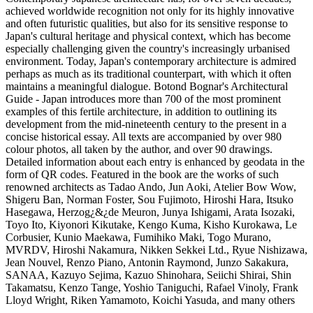
achieved worldwide recognition not only for its highly innovative
and often futuristic qualities, but also for its sensitive response to
Japan's cultural heritage and physical context, which has become
especially challenging given the country's increasingly urbanised
environment. Today, Japan's contemporary architecture is admired
perhaps as much as its traditional counterpart, with which it often
maintains a meaningful dialogue. Botond Bognar's Architectural
Guide - Japan introduces more than 700 of the most prominent
examples of this fertile architecture, in addition to outlining its
development from the mid-nineteenth century to the present in a
concise historical essay. All texts are accompanied by over 980
colour photos, all taken by the author, and over 90 drawings.
Detailed information about each entry is enhanced by geodata in the
form of QR codes. Featured in the book are the works of such
renowned architects as Tadao Ando, Jun Aoki, Atelier Bow Wow,
Shigeru Ban, Norman Foster, Sou Fujimoto, Hiroshi Hara, Itsuko
Hasegawa, Herzog¿&¿de Meuron, Junya Ishigami, Arata Isozaki,
Toyo Ito, Kiyonori Kikutake, Kengo Kuma, Kisho Kurokawa, Le
Corbusier, Kunio Maekawa, Fumihiko Maki, Togo Murano,
MVRDV, Hiroshi Nakamura, Nikken Sekkei Ltd., Ryue Nishizawa,
Jean Nouvel, Renzo Piano, Antonin Raymond, Junzo Sakakura,
SANAA, Kazuyo Sejima, Kazuo Shinohara, Seiichi Shirai, Shin
Takamatsu, Kenzo Tange, Yoshio Taniguchi, Rafael Vinoly, Frank
Lloyd Wright, Riken Yamamoto, Koichi Yasuda, and many others