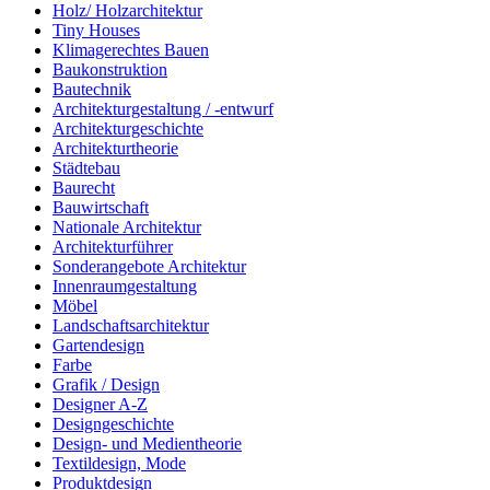
Holz/ Holzarchitektur
Tiny Houses
Klimagerechtes Bauen
Baukonstruktion
Bautechnik
Architekturgestaltung / -entwurf
Architekturgeschichte
Architekturtheorie
Städtebau
Baurecht
Bauwirtschaft
Nationale Architektur
Architekturführer
Sonderangebote Architektur
Innenraumgestaltung
Möbel
Landschaftsarchitektur
Gartendesign
Farbe
Grafik / Design
Designer A-Z
Designgeschichte
Design- und Medientheorie
Textildesign, Mode
Produktdesign