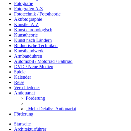
Fotografie
Fotografen A-Z
Fototechnik / Fototheorie
Aktfotographie
Künstler A-Z
Kunst chronologisch
Kunsttheorie
Kunst nach Ländern
Bildnerische Techniken
Kunsthandwerk
Armbanduhren
Automobil / Motorrad / Fahrrad
DVD / Neue Medien
Spiele
Kalender
Reise
Verschiedenes
Antiquariat
Förderung
Mehr Details:
Antiquariat
Förderung
Startseite
Architekturführer