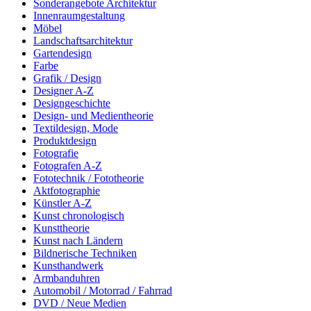
Sonderangebote Architektur
Innenraumgestaltung
Möbel
Landschaftsarchitektur
Gartendesign
Farbe
Grafik / Design
Designer A-Z
Designgeschichte
Design- und Medientheorie
Textildesign, Mode
Produktdesign
Fotografie
Fotografen A-Z
Fototechnik / Fototheorie
Aktfotographie
Künstler A-Z
Kunst chronologisch
Kunsttheorie
Kunst nach Ländern
Bildnerische Techniken
Kunsthandwerk
Armbanduhren
Automobil / Motorrad / Fahrrad
DVD / Neue Medien