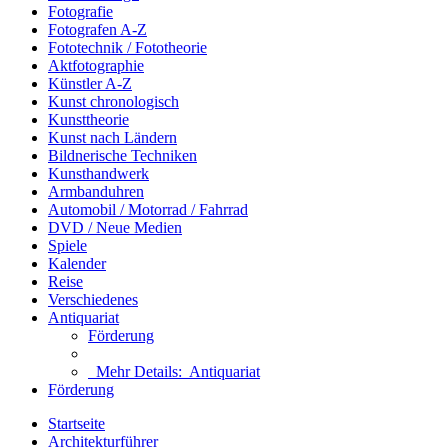
Fotografie
Fotografen A-Z
Fototechnik / Fototheorie
Aktfotographie
Künstler A-Z
Kunst chronologisch
Kunsttheorie
Kunst nach Ländern
Bildnerische Techniken
Kunsthandwerk
Armbanduhren
Automobil / Motorrad / Fahrrad
DVD / Neue Medien
Spiele
Kalender
Reise
Verschiedenes
Antiquariat
Förderung
Mehr Details:
Antiquariat
Förderung
Startseite
Architekturführer