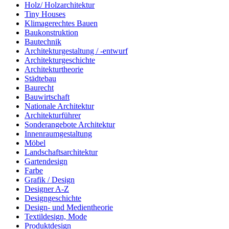
Holz/ Holzarchitektur
Tiny Houses
Klimagerechtes Bauen
Baukonstruktion
Bautechnik
Architekturgestaltung / -entwurf
Architekturgeschichte
Architekturtheorie
Städtebau
Baurecht
Bauwirtschaft
Nationale Architektur
Architekturführer
Sonderangebote Architektur
Innenraumgestaltung
Möbel
Landschaftsarchitektur
Gartendesign
Farbe
Grafik / Design
Designer A-Z
Designgeschichte
Design- und Medientheorie
Textildesign, Mode
Produktdesign