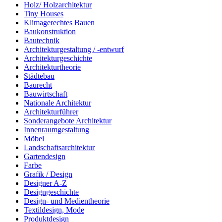
Holz/ Holzarchitektur
Tiny Houses
Klimagerechtes Bauen
Baukonstruktion
Bautechnik
Architekturgestaltung / -entwurf
Architekturgeschichte
Architekturtheorie
Städtebau
Baurecht
Bauwirtschaft
Nationale Architektur
Architekturführer
Sonderangebote Architektur
Innenraumgestaltung
Möbel
Landschaftsarchitektur
Gartendesign
Farbe
Grafik / Design
Designer A-Z
Designgeschichte
Design- und Medientheorie
Textildesign, Mode
Produktdesign