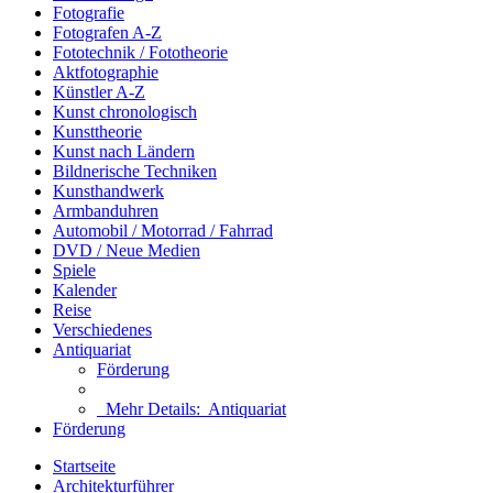
Fotografie
Fotografen A-Z
Fototechnik / Fototheorie
Aktfotographie
Künstler A-Z
Kunst chronologisch
Kunsttheorie
Kunst nach Ländern
Bildnerische Techniken
Kunsthandwerk
Armbanduhren
Automobil / Motorrad / Fahrrad
DVD / Neue Medien
Spiele
Kalender
Reise
Verschiedenes
Antiquariat
Förderung
Mehr Details:
Antiquariat
Förderung
Startseite
Architekturführer