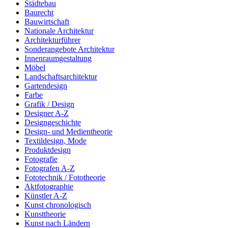
Städtebau
Baurecht
Bauwirtschaft
Nationale Architektur
Architekturführer
Sonderangebote Architektur
Innenraumgestaltung
Möbel
Landschaftsarchitektur
Gartendesign
Farbe
Grafik / Design
Designer A-Z
Designgeschichte
Design- und Medientheorie
Textildesign, Mode
Produktdesign
Fotografie
Fotografen A-Z
Fototechnik / Fototheorie
Aktfotographie
Künstler A-Z
Kunst chronologisch
Kunsttheorie
Kunst nach Ländern