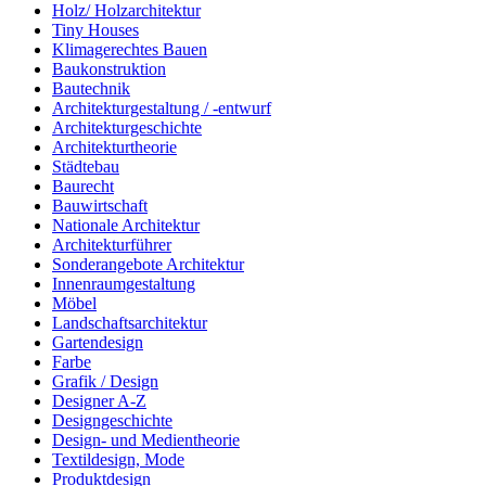
Holz/ Holzarchitektur
Tiny Houses
Klimagerechtes Bauen
Baukonstruktion
Bautechnik
Architekturgestaltung / -entwurf
Architekturgeschichte
Architekturtheorie
Städtebau
Baurecht
Bauwirtschaft
Nationale Architektur
Architekturführer
Sonderangebote Architektur
Innenraumgestaltung
Möbel
Landschaftsarchitektur
Gartendesign
Farbe
Grafik / Design
Designer A-Z
Designgeschichte
Design- und Medientheorie
Textildesign, Mode
Produktdesign