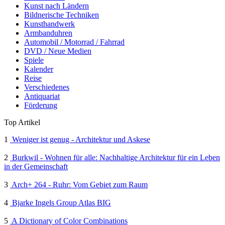
Kunst nach Ländern
Bildnerische Techniken
Kunsthandwerk
Armbanduhren
Automobil / Motorrad / Fahrrad
DVD / Neue Medien
Spiele
Kalender
Reise
Verschiedenes
Antiquariat
Förderung
Top Artikel
1
Weniger ist genug - Architektur und Askese
2
Burkwil - Wohnen für alle: Nachhaltige Architektur für ein Leben
in der Gemeinschaft
3
Arch+ 264 - Ruhr: Vom Gebiet zum Raum
4
Bjarke Ingels Group Atlas BIG
5
A Dictionary of Color Combinations