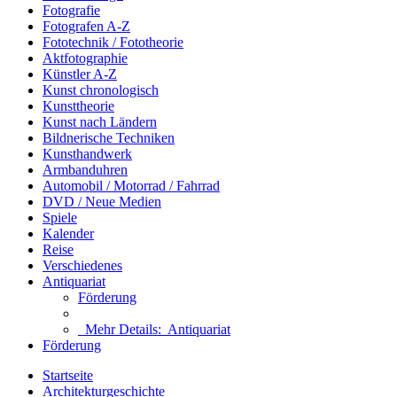
Fotografie
Fotografen A-Z
Fototechnik / Fototheorie
Aktfotographie
Künstler A-Z
Kunst chronologisch
Kunsttheorie
Kunst nach Ländern
Bildnerische Techniken
Kunsthandwerk
Armbanduhren
Automobil / Motorrad / Fahrrad
DVD / Neue Medien
Spiele
Kalender
Reise
Verschiedenes
Antiquariat
Förderung
Mehr Details:
Antiquariat
Förderung
Startseite
Architekturgeschichte