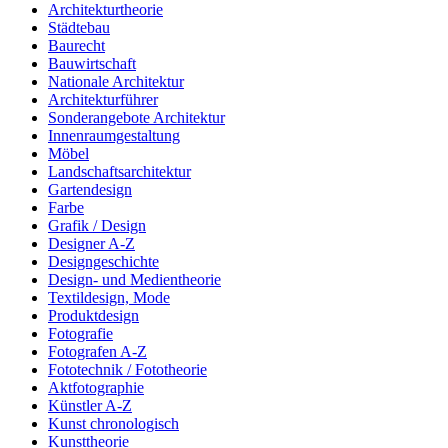
Architekturtheorie
Städtebau
Baurecht
Bauwirtschaft
Nationale Architektur
Architekturführer
Sonderangebote Architektur
Innenraumgestaltung
Möbel
Landschaftsarchitektur
Gartendesign
Farbe
Grafik / Design
Designer A-Z
Designgeschichte
Design- und Medientheorie
Textildesign, Mode
Produktdesign
Fotografie
Fotografen A-Z
Fototechnik / Fototheorie
Aktfotographie
Künstler A-Z
Kunst chronologisch
Kunsttheorie