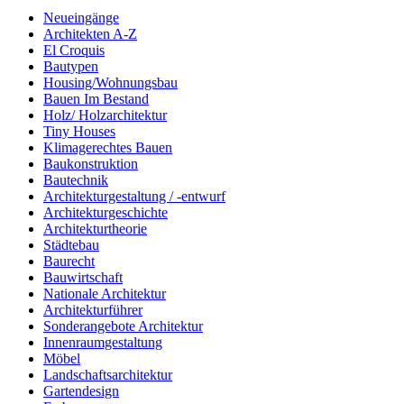
Neueingänge
Architekten A-Z
El Croquis
Bautypen
Housing/Wohnungsbau
Bauen Im Bestand
Holz/ Holzarchitektur
Tiny Houses
Klimagerechtes Bauen
Baukonstruktion
Bautechnik
Architekturgestaltung / -entwurf
Architekturgeschichte
Architekturtheorie
Städtebau
Baurecht
Bauwirtschaft
Nationale Architektur
Architekturführer
Sonderangebote Architektur
Innenraumgestaltung
Möbel
Landschaftsarchitektur
Gartendesign