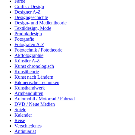
Farbe
Grafik / Design
Designer A-Z
Designgeschichte
Design- und Medientheorie
Textildesign, Mode
Produktdesign
Fotografie
Fotografen A-Z
Fototechnik / Fototheorie
Aktfotographie
Künstler A-Z
Kunst chronologisch
Kunsttheorie
Kunst nach Ländern
Bildnerische Techniken
Kunsthandwerk
Armbanduhren
Automobil / Motorrad / Fahrrad
DVD / Neue Medien
Spiele
Kalender
Reise
Verschiedenes
Antiquariat