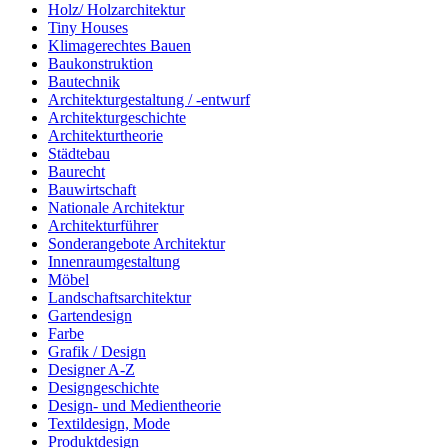
Holz/ Holzarchitektur
Tiny Houses
Klimagerechtes Bauen
Baukonstruktion
Bautechnik
Architekturgestaltung / -entwurf
Architekturgeschichte
Architekturtheorie
Städtebau
Baurecht
Bauwirtschaft
Nationale Architektur
Architekturführer
Sonderangebote Architektur
Innenraumgestaltung
Möbel
Landschaftsarchitektur
Gartendesign
Farbe
Grafik / Design
Designer A-Z
Designgeschichte
Design- und Medientheorie
Textildesign, Mode
Produktdesign