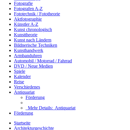
Fotografie
Fotografen A-Z
Fototechnik / Fototheorie
Aktfotographie
Künstler A-Z
Kunst chronologisch
Kunsttheorie
Kunst nach Ländern
Bildnerische Techniken
Kunsthandwerk
Armbanduhren
Automobil / Motorrad / Fahrrad
DVD / Neue Medien
Spiele
Kalender
Reise
Verschiedenes
Antiquariat
Förderung
Mehr Details:
Antiquariat
Förderung
Startseite
Architekturgeschichte