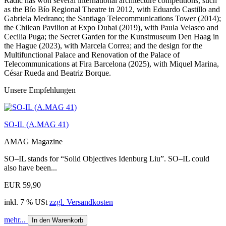
Radic has won several international architecture competitions, such
as the Bío Bío Regional Theatre in 2012, with Eduardo Castillo and
Gabriela Medrano; the Santiago Telecommunications Tower (2014);
the Chilean Pavilion at Expo Dubai (2019), with Paula Velasco and
Cecilia Puga; the Secret Garden for the Kunstmuseum Den Haag in
the Hague (2023), with Marcela Correa; and the design for the
Multifunctional Palace and Renovation of the Palace of
Telecommunications at Fira Barcelona (2025), with Miquel Marina,
César Rueda and Beatriz Borque.
Unsere Empfehlungen
SO-IL (A.MAG 41)
AMAG Magazine
SO–IL stands for “Solid Objectives Idenburg Liu”. SO–IL could
also have been...
EUR 59,90
inkl. 7 % USt
zzgl. Versandkosten
mehr...
In den Warenkorb