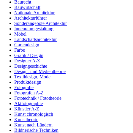
Baurecht
Bauwirtschaft
Nationale Architektur
Architekturführer
Sonderangebote Architektur
Innenraumgestaltung
Möbel
Landschaftsarchitektur
Gartendesign
Farbe
Grafik / Design
Designer A-Z
Designgeschichte
Design- und Medientheorie
Textildesign, Mode
Produktdesign
Fotografie
Fotografen A-Z
Fototechnik / Fototheorie
Aktfotographie
Künstler A-Z
Kunst chronologisch
Kunsttheorie
Kunst nach Ländern
Bildnerische Techniken