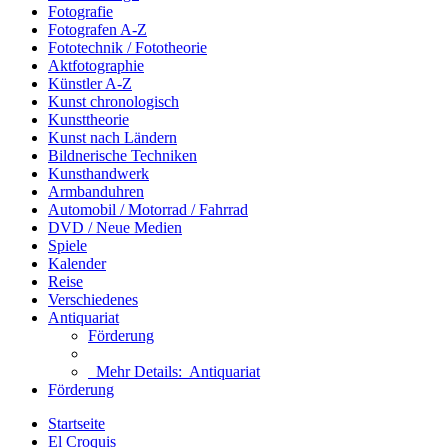
Fotografie
Fotografen A-Z
Fototechnik / Fototheorie
Aktfotographie
Künstler A-Z
Kunst chronologisch
Kunsttheorie
Kunst nach Ländern
Bildnerische Techniken
Kunsthandwerk
Armbanduhren
Automobil / Motorrad / Fahrrad
DVD / Neue Medien
Spiele
Kalender
Reise
Verschiedenes
Antiquariat
Förderung
Mehr Details:
Antiquariat
Förderung
Startseite
El Croquis