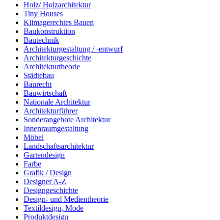
Holz/ Holzarchitektur
Tiny Houses
Klimagerechtes Bauen
Baukonstruktion
Bautechnik
Architekturgestaltung / -entwurf
Architekturgeschichte
Architekturtheorie
Städtebau
Baurecht
Bauwirtschaft
Nationale Architektur
Architekturführer
Sonderangebote Architektur
Innenraumgestaltung
Möbel
Landschaftsarchitektur
Gartendesign
Farbe
Grafik / Design
Designer A-Z
Designgeschichte
Design- und Medientheorie
Textildesign, Mode
Produktdesign