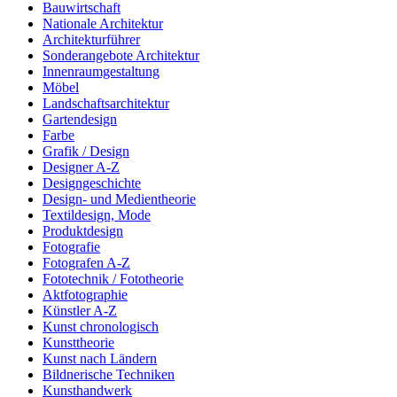
Bauwirtschaft
Nationale Architektur
Architekturführer
Sonderangebote Architektur
Innenraumgestaltung
Möbel
Landschaftsarchitektur
Gartendesign
Farbe
Grafik / Design
Designer A-Z
Designgeschichte
Design- und Medientheorie
Textildesign, Mode
Produktdesign
Fotografie
Fotografen A-Z
Fototechnik / Fototheorie
Aktfotographie
Künstler A-Z
Kunst chronologisch
Kunsttheorie
Kunst nach Ländern
Bildnerische Techniken
Kunsthandwerk