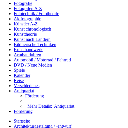
Fotografie
Fotografen A-Z
Fototechnik / Fototheorie
Aktfotographie
Künstler A-Z
Kunst chronologisch
Kunsttheorie
Kunst nach Ländern
Bildnerische Techniken
Kunsthandwerk
Armbanduhren
Automobil / Motorrad / Fahrrad
DVD / Neue Medien
Spiele
Kalender
Reise
Verschiedenes
Antiquariat
Förderung
Mehr Details:
Antiquariat
Förderung
Startseite
Architekturgestaltung / -entwurf