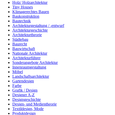
Holz/ Holzarchitektur
Tiny Houses
Klimagerechtes Bauen
Baukonstruktion
Bautechnik
Architekturgestaltung / -entwurf
Architekturgeschichte
Architekturtheorie
Städtebau
Baurecht
Bauwirtschaft
Nationale Architektur
Architekturführer
Sonderangebote Architektur
Innenraumgestaltung
Möbel
Landschaftsarchitektur
Gartendesign
Farbe
Grafik / Design
Designer A-Z
Designgeschichte
Design- und Medientheorie
Textildesign, Mode
Produktdesign