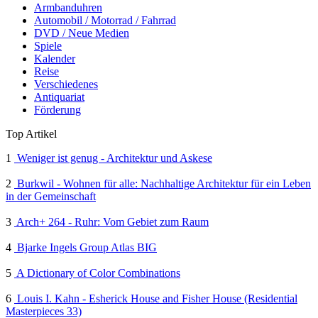
Armbanduhren
Automobil / Motorrad / Fahrrad
DVD / Neue Medien
Spiele
Kalender
Reise
Verschiedenes
Antiquariat
Förderung
Top Artikel
1
Weniger ist genug - Architektur und Askese
2
Burkwil - Wohnen für alle: Nachhaltige Architektur für ein Leben
in der Gemeinschaft
3
Arch+ 264 - Ruhr: Vom Gebiet zum Raum
4
Bjarke Ingels Group Atlas BIG
5
A Dictionary of Color Combinations
6
Louis I. Kahn - Esherick House and Fisher House (Residential
Masterpieces 33)