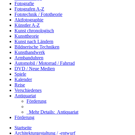
Fotografie
Fotografen A-Z
Fototechnik / Fototheorie
Aktfotographie
Künstler A-Z
Kunst chronologisch
Kunsttheorie
Kunst nach Ländern
Bildnerische Techniken
Kunsthandwerk
Armbanduhren
Automobil / Motorrad / Fahrrad
DVD / Neue Medien
Spiele
Kalender
Reise
Verschiedenes
Antiquariat
Förderung
Mehr Details:
Antiquariat
Förderung
Startseite
Architekturgestaltung / -entwurf