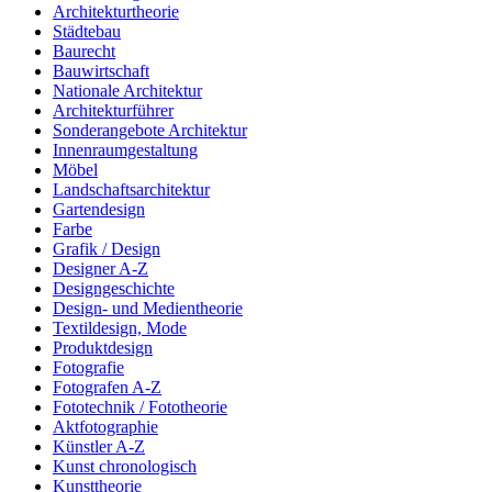
Architekturtheorie
Städtebau
Baurecht
Bauwirtschaft
Nationale Architektur
Architekturführer
Sonderangebote Architektur
Innenraumgestaltung
Möbel
Landschaftsarchitektur
Gartendesign
Farbe
Grafik / Design
Designer A-Z
Designgeschichte
Design- und Medientheorie
Textildesign, Mode
Produktdesign
Fotografie
Fotografen A-Z
Fototechnik / Fototheorie
Aktfotographie
Künstler A-Z
Kunst chronologisch
Kunsttheorie