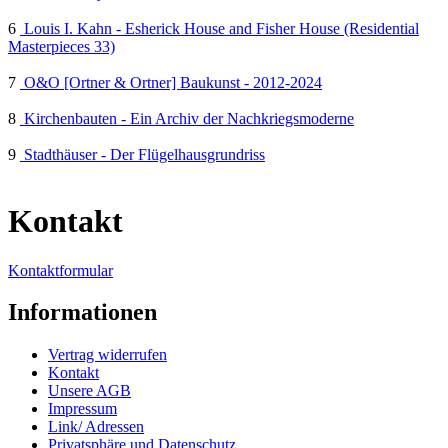
6
Louis I. Kahn - Esherick House and Fisher House (Residential
Masterpieces 33)
7
O&O [Ortner & Ortner] Baukunst - 2012-2024
8
Kirchenbauten - Ein Archiv der Nachkriegsmoderne
9
Stadthäuser - Der Flügelhausgrundriss
Kontakt
Kontaktformular
Informationen
Vertrag widerrufen
Kontakt
Unsere AGB
Impressum
Link/ Adressen
Privatsphäre und Datenschutz