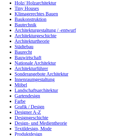
Holz/ Holzarchitektur
Tiny Houses
Klimagerechtes Bauen
Baukonstruktion
Bautechnik
Architekturgestaltung / -entwurf
Architekturgeschichte
Architekturtheorie
Städtebau
Baurecht
Bauwirtschaft
Nationale Architektur
Architekturführer
Sonderangebote Architektur
Innenraumgestaltung
Möbel
Landschaftsarchitektur
Gartendesign
Farbe
Grafik / Design
Designer A-Z
Designgeschichte
Design- und Medientheorie
Textildesign, Mode
Produktdesign