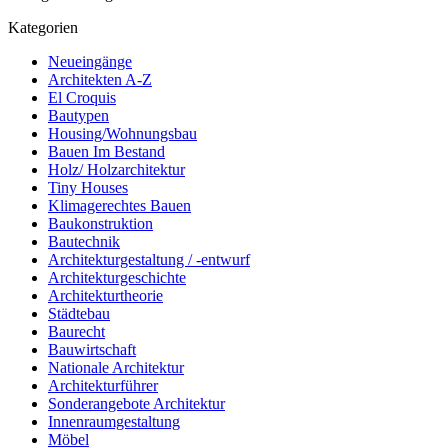
Kategorien
Neueingänge
Architekten A-Z
El Croquis
Bautypen
Housing/Wohnungsbau
Bauen Im Bestand
Holz/ Holzarchitektur
Tiny Houses
Klimagerechtes Bauen
Baukonstruktion
Bautechnik
Architekturgestaltung / -entwurf
Architekturgeschichte
Architekturtheorie
Städtebau
Baurecht
Bauwirtschaft
Nationale Architektur
Architekturführer
Sonderangebote Architektur
Innenraumgestaltung
Möbel