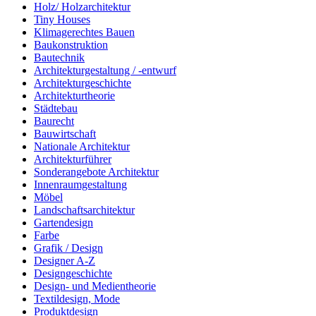
Holz/ Holzarchitektur
Tiny Houses
Klimagerechtes Bauen
Baukonstruktion
Bautechnik
Architekturgestaltung / -entwurf
Architekturgeschichte
Architekturtheorie
Städtebau
Baurecht
Bauwirtschaft
Nationale Architektur
Architekturführer
Sonderangebote Architektur
Innenraumgestaltung
Möbel
Landschaftsarchitektur
Gartendesign
Farbe
Grafik / Design
Designer A-Z
Designgeschichte
Design- und Medientheorie
Textildesign, Mode
Produktdesign