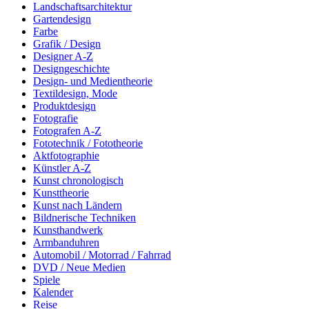
Landschaftsarchitektur
Gartendesign
Farbe
Grafik / Design
Designer A-Z
Designgeschichte
Design- und Medientheorie
Textildesign, Mode
Produktdesign
Fotografie
Fotografen A-Z
Fototechnik / Fototheorie
Aktfotographie
Künstler A-Z
Kunst chronologisch
Kunsttheorie
Kunst nach Ländern
Bildnerische Techniken
Kunsthandwerk
Armbanduhren
Automobil / Motorrad / Fahrrad
DVD / Neue Medien
Spiele
Kalender
Reise