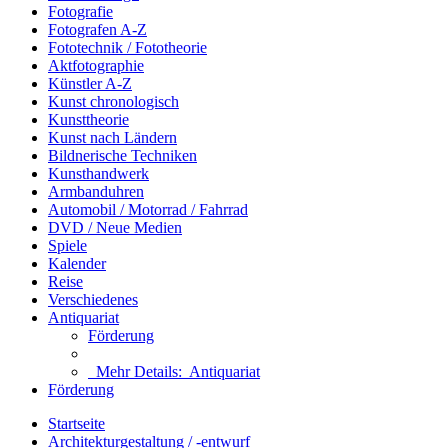
Fotografie
Fotografen A-Z
Fototechnik / Fototheorie
Aktfotographie
Künstler A-Z
Kunst chronologisch
Kunsttheorie
Kunst nach Ländern
Bildnerische Techniken
Kunsthandwerk
Armbanduhren
Automobil / Motorrad / Fahrrad
DVD / Neue Medien
Spiele
Kalender
Reise
Verschiedenes
Antiquariat
Förderung
Mehr Details:
Antiquariat
Förderung
Startseite
Architekturgestaltung / -entwurf