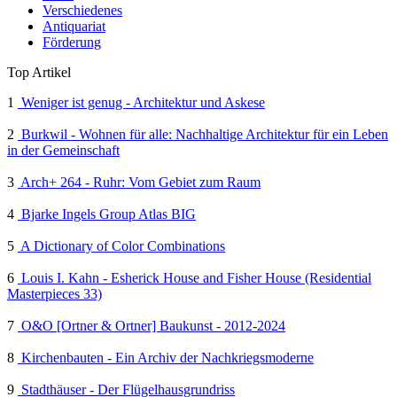
Verschiedenes
Antiquariat
Förderung
Top Artikel
1
Weniger ist genug - Architektur und Askese
2
Burkwil - Wohnen für alle: Nachhaltige Architektur für ein Leben
in der Gemeinschaft
3
Arch+ 264 - Ruhr: Vom Gebiet zum Raum
4
Bjarke Ingels Group Atlas BIG
5
A Dictionary of Color Combinations
6
Louis I. Kahn - Esherick House and Fisher House (Residential
Masterpieces 33)
7
O&O [Ortner & Ortner] Baukunst - 2012-2024
8
Kirchenbauten - Ein Archiv der Nachkriegsmoderne
9
Stadthäuser - Der Flügelhausgrundriss