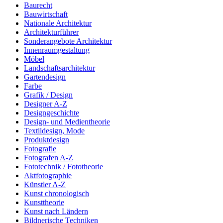
Baurecht
Bauwirtschaft
Nationale Architektur
Architekturführer
Sonderangebote Architektur
Innenraumgestaltung
Möbel
Landschaftsarchitektur
Gartendesign
Farbe
Grafik / Design
Designer A-Z
Designgeschichte
Design- und Medientheorie
Textildesign, Mode
Produktdesign
Fotografie
Fotografen A-Z
Fototechnik / Fototheorie
Aktfotographie
Künstler A-Z
Kunst chronologisch
Kunsttheorie
Kunst nach Ländern
Bildnerische Techniken