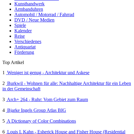
Kunsthandwerk
Armbanduhren
Automobil / Motorrad / Fahrrad
DVD / Neue Medien
Spiele
Kalender
Reise
Verschiedenes
Antiquariat
Förderung
Top Artikel
1
Weniger ist genug - Architektur und Askese
2
Burkwil - Wohnen für alle: Nachhaltige Architektur für ein Leben
in der Gemeinschaft
3
Arch+ 264 - Ruhr: Vom Gebiet zum Raum
4
Bjarke Ingels Group Atlas BIG
5
A Dictionary of Color Combinations
6
Louis I. Kahn - Esherick House and Fisher House (Residential