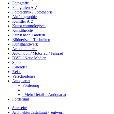
Fotografie
Fotografen A-Z
Fototechnik / Fototheorie
Aktfotographie
Künstler A-Z
Kunst chronologisch
Kunsttheorie
Kunst nach Ländern
Bildnerische Techniken
Kunsthandwerk
Armbanduhren
Automobil / Motorrad / Fahrrad
DVD / Neue Medien
Spiele
Kalender
Reise
Verschiedenes
Antiquariat
Förderung
Mehr Details:
Antiquariat
Förderung
Startseite
Architekturgestaltung / -entwurf