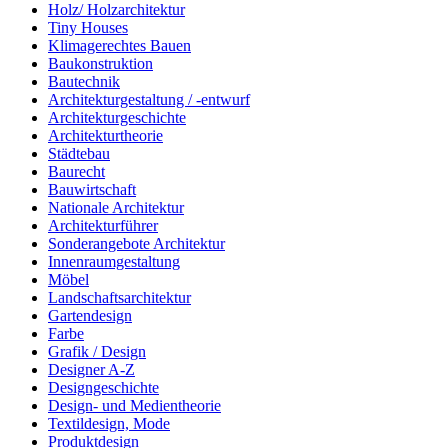
Holz/ Holzarchitektur
Tiny Houses
Klimagerechtes Bauen
Baukonstruktion
Bautechnik
Architekturgestaltung / -entwurf
Architekturgeschichte
Architekturtheorie
Städtebau
Baurecht
Bauwirtschaft
Nationale Architektur
Architekturführer
Sonderangebote Architektur
Innenraumgestaltung
Möbel
Landschaftsarchitektur
Gartendesign
Farbe
Grafik / Design
Designer A-Z
Designgeschichte
Design- und Medientheorie
Textildesign, Mode
Produktdesign