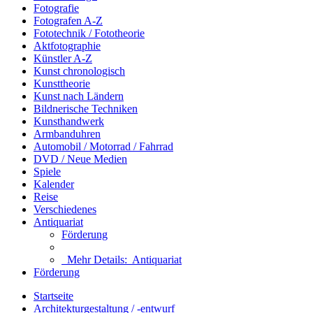
Fotografie
Fotografen A-Z
Fototechnik / Fototheorie
Aktfotographie
Künstler A-Z
Kunst chronologisch
Kunsttheorie
Kunst nach Ländern
Bildnerische Techniken
Kunsthandwerk
Armbanduhren
Automobil / Motorrad / Fahrrad
DVD / Neue Medien
Spiele
Kalender
Reise
Verschiedenes
Antiquariat
Förderung
Mehr Details:
Antiquariat
Förderung
Startseite
Architekturgestaltung / -entwurf