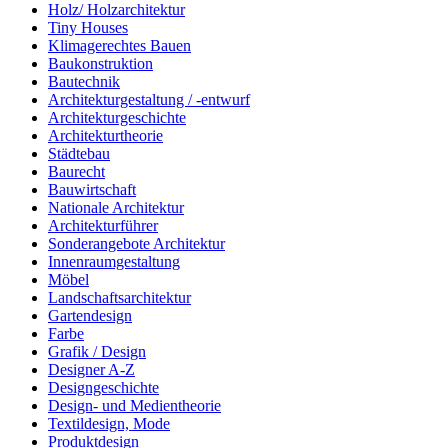
Holz/ Holzarchitektur
Tiny Houses
Klimagerechtes Bauen
Baukonstruktion
Bautechnik
Architekturgestaltung / -entwurf
Architekturgeschichte
Architekturtheorie
Städtebau
Baurecht
Bauwirtschaft
Nationale Architektur
Architekturführer
Sonderangebote Architektur
Innenraumgestaltung
Möbel
Landschaftsarchitektur
Gartendesign
Farbe
Grafik / Design
Designer A-Z
Designgeschichte
Design- und Medientheorie
Textildesign, Mode
Produktdesign