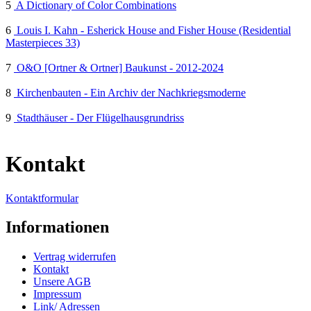
5
A Dictionary of Color Combinations
6
Louis I. Kahn - Esherick House and Fisher House (Residential
Masterpieces 33)
7
O&O [Ortner & Ortner] Baukunst - 2012-2024
8
Kirchenbauten - Ein Archiv der Nachkriegsmoderne
9
Stadthäuser - Der Flügelhausgrundriss
Kontakt
Kontaktformular
Informationen
Vertrag widerrufen
Kontakt
Unsere AGB
Impressum
Link/ Adressen