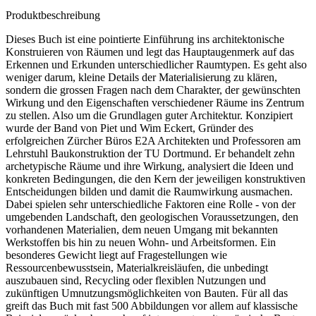
Produktbeschreibung
Dieses Buch ist eine pointierte Einführung ins architektonische
Konstruieren von Räumen und legt das Hauptaugenmerk auf das
Erkennen und Erkunden unterschiedlicher Raumtypen. Es geht also
weniger darum, kleine Details der Materialisierung zu klären,
sondern die grossen Fragen nach dem Charakter, der gewünschten
Wirkung und den Eigenschaften verschiedener Räume ins Zentrum
zu stellen. Also um die Grundlagen guter Architektur. Konzipiert
wurde der Band von Piet und Wim Eckert, Gründer des
erfolgreichen Zürcher Büros E2A Architekten und Professoren am
Lehrstuhl Baukonstruktion der TU Dortmund. Er behandelt zehn
archetypische Räume und ihre Wirkung, analysiert die Ideen und
konkreten Bedingungen, die den Kern der jeweiligen konstruktiven
Entscheidungen bilden und damit die Raumwirkung ausmachen.
Dabei spielen sehr unterschiedliche Faktoren eine Rolle - von der
umgebenden Landschaft, den geologischen Voraussetzungen, den
vorhandenen Materialien, dem neuen Umgang mit bekannten
Werkstoffen bis hin zu neuen Wohn- und Arbeitsformen. Ein
besonderes Gewicht liegt auf Fragestellungen wie
Ressourcenbewusstsein, Materialkreisläufen, die unbedingt
auszubauen sind, Recycling oder flexiblen Nutzungen und
zukünftigen Umnutzungsmöglichkeiten von Bauten. Für all das
greift das Buch mit fast 500 Abbildungen vor allem auf klassische