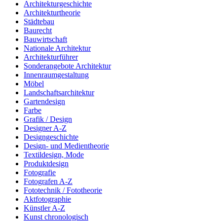
Architekturgeschichte
Architekturtheorie
Städtebau
Baurecht
Bauwirtschaft
Nationale Architektur
Architekturführer
Sonderangebote Architektur
Innenraumgestaltung
Möbel
Landschaftsarchitektur
Gartendesign
Farbe
Grafik / Design
Designer A-Z
Designgeschichte
Design- und Medientheorie
Textildesign, Mode
Produktdesign
Fotografie
Fotografen A-Z
Fototechnik / Fototheorie
Aktfotographie
Künstler A-Z
Kunst chronologisch