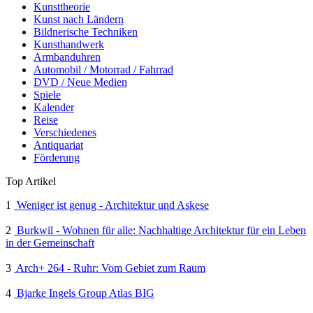
Kunsttheorie
Kunst nach Ländern
Bildnerische Techniken
Kunsthandwerk
Armbanduhren
Automobil / Motorrad / Fahrrad
DVD / Neue Medien
Spiele
Kalender
Reise
Verschiedenes
Antiquariat
Förderung
Top Artikel
1
Weniger ist genug - Architektur und Askese
2
Burkwil - Wohnen für alle: Nachhaltige Architektur für ein Leben
in der Gemeinschaft
3
Arch+ 264 - Ruhr: Vom Gebiet zum Raum
4
Bjarke Ingels Group Atlas BIG