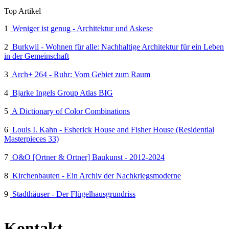
Top Artikel
1
Weniger ist genug - Architektur und Askese
2
Burkwil - Wohnen für alle: Nachhaltige Architektur für ein Leben
in der Gemeinschaft
3
Arch+ 264 - Ruhr: Vom Gebiet zum Raum
4
Bjarke Ingels Group Atlas BIG
5
A Dictionary of Color Combinations
6
Louis I. Kahn - Esherick House and Fisher House (Residential
Masterpieces 33)
7
O&O [Ortner & Ortner] Baukunst - 2012-2024
8
Kirchenbauten - Ein Archiv der Nachkriegsmoderne
9
Stadthäuser - Der Flügelhausgrundriss
Kontakt