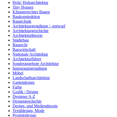
Holz/ Holzarchitektur
Tiny Houses
Klimagerechtes Bauen
Baukonstruktion
Bautechnik
Architekturgestaltung / -entwurf
Architekturgeschichte
Architekturtheorie
Städtebau
Baurecht
Bauwirtschaft
Nationale Architektur
Architekturführer
Sonderangebote Architektur
Innenraumgestaltung
Möbel
Landschaftsarchitektur
Gartendesign
Farbe
Grafik / Design
Designer A-Z
Designgeschichte
Design- und Medientheorie
Textildesign, Mode
Produktdesign