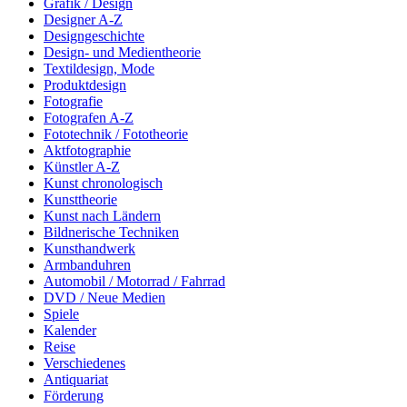
Grafik / Design
Designer A-Z
Designgeschichte
Design- und Medientheorie
Textildesign, Mode
Produktdesign
Fotografie
Fotografen A-Z
Fototechnik / Fototheorie
Aktfotographie
Künstler A-Z
Kunst chronologisch
Kunsttheorie
Kunst nach Ländern
Bildnerische Techniken
Kunsthandwerk
Armbanduhren
Automobil / Motorrad / Fahrrad
DVD / Neue Medien
Spiele
Kalender
Reise
Verschiedenes
Antiquariat
Förderung