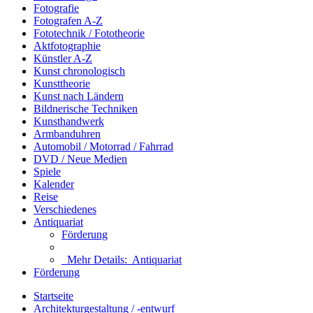
Fotografie
Fotografen A-Z
Fototechnik / Fototheorie
Aktfotographie
Künstler A-Z
Kunst chronologisch
Kunsttheorie
Kunst nach Ländern
Bildnerische Techniken
Kunsthandwerk
Armbanduhren
Automobil / Motorrad / Fahrrad
DVD / Neue Medien
Spiele
Kalender
Reise
Verschiedenes
Antiquariat
Förderung
Mehr Details:
Antiquariat
Förderung
Startseite
Architekturgestaltung / -entwurf