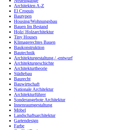
Neueingänge
Architekten A-Z
El Croquis
Bautypen
Housing/Wohnungsbau
Bauen Im Bestand
Holz/ Holzarchitektur
Tiny Houses
Klimagerechtes Bauen
Baukonstruktion
Bautechnik
Architekturgestaltung / -entwurf
Architekturgeschichte
Architekturtheorie
Städtebau
Baurecht
Bauwirtschaft
Nationale Architektur
Architekturführer
Sonderangebote Architektur
Innenraumgestaltung
Möbel
Landschaftsarchitektur
Gartendesign
Farbe