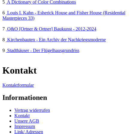
5
A Dictionary of Color Combinations
6
Louis I. Kahn - Esherick House and Fisher House (Residential
Masterpieces 33)
7
O&O [Ortner & Ortner] Baukunst - 2012-2024
8
Kirchenbauten - Ein Archiv der Nachkriegsmoderne
9
Stadthäuser - Der Flügelhausgrundriss
Kontakt
Kontaktformular
Informationen
Vertrag widerrufen
Kontakt
Unsere AGB
Impressum
Link/ Adressen