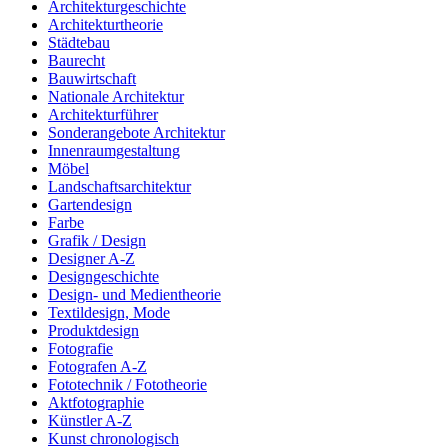
Architekturgeschichte
Architekturtheorie
Städtebau
Baurecht
Bauwirtschaft
Nationale Architektur
Architekturführer
Sonderangebote Architektur
Innenraumgestaltung
Möbel
Landschaftsarchitektur
Gartendesign
Farbe
Grafik / Design
Designer A-Z
Designgeschichte
Design- und Medientheorie
Textildesign, Mode
Produktdesign
Fotografie
Fotografen A-Z
Fototechnik / Fototheorie
Aktfotographie
Künstler A-Z
Kunst chronologisch