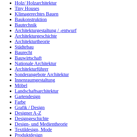
Holz/ Holzarchitektur
Tiny Houses
Klimagerechtes Bauen
Baukonstruktion
Bautechnik
Architekturgestaltung / -entwurf
Architekturgeschichte
Architekturtheorie
Städtebau
Baurecht
Bauwirtschaft
Nationale Architektur
Architekturführer
Sonderangebote Architektur
Innenraumgestaltung
Möbel
Landschaftsarchitektur
Gartendesign
Farbe
Grafik / Design
Designer A-Z
Designgeschichte
Design- und Medientheorie
Textildesign, Mode
Produktdesign