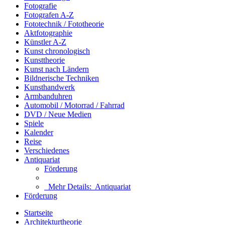
Fotografie
Fotografen A-Z
Fototechnik / Fototheorie
Aktfotographie
Künstler A-Z
Kunst chronologisch
Kunsttheorie
Kunst nach Ländern
Bildnerische Techniken
Kunsthandwerk
Armbanduhren
Automobil / Motorrad / Fahrrad
DVD / Neue Medien
Spiele
Kalender
Reise
Verschiedenes
Antiquariat
Förderung
Mehr Details:
Antiquariat
Förderung
Startseite
Architekturtheorie