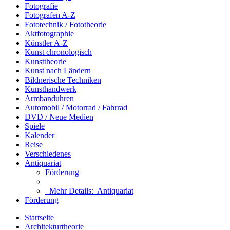
Fotografie
Fotografen A-Z
Fototechnik / Fototheorie
Aktfotographie
Künstler A-Z
Kunst chronologisch
Kunsttheorie
Kunst nach Ländern
Bildnerische Techniken
Kunsthandwerk
Armbanduhren
Automobil / Motorrad / Fahrrad
DVD / Neue Medien
Spiele
Kalender
Reise
Verschiedenes
Antiquariat
Förderung
Mehr Details:
Antiquariat
Förderung
Startseite
Architekturtheorie