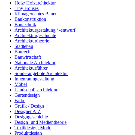
Holz/ Holzarchitektur
Tiny Houses
Klimagerechtes Bauen
Baukonstruktion
Bautechnik
Architekturgestaltung / -entwurf
Architekturgeschichte
Architekturtheorie
Städtebau
Baurecht
Bauwirtschaft
Nationale Architektur
Architekturführer
Sonderangebote Architektur
Innenraumgestaltung
Möbel
Landschaftsarchitektur
Gartendesign
Farbe
Grafik / Design
Designer A-Z
Designgeschichte
Design- und Medientheorie
Textildesign, Mode
Produktdesign