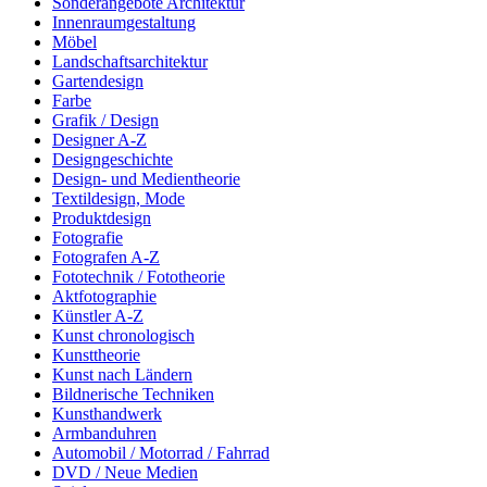
Sonderangebote Architektur
Innenraumgestaltung
Möbel
Landschaftsarchitektur
Gartendesign
Farbe
Grafik / Design
Designer A-Z
Designgeschichte
Design- und Medientheorie
Textildesign, Mode
Produktdesign
Fotografie
Fotografen A-Z
Fototechnik / Fototheorie
Aktfotographie
Künstler A-Z
Kunst chronologisch
Kunsttheorie
Kunst nach Ländern
Bildnerische Techniken
Kunsthandwerk
Armbanduhren
Automobil / Motorrad / Fahrrad
DVD / Neue Medien