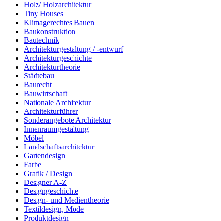
Holz/ Holzarchitektur
Tiny Houses
Klimagerechtes Bauen
Baukonstruktion
Bautechnik
Architekturgestaltung / -entwurf
Architekturgeschichte
Architekturtheorie
Städtebau
Baurecht
Bauwirtschaft
Nationale Architektur
Architekturführer
Sonderangebote Architektur
Innenraumgestaltung
Möbel
Landschaftsarchitektur
Gartendesign
Farbe
Grafik / Design
Designer A-Z
Designgeschichte
Design- und Medientheorie
Textildesign, Mode
Produktdesign