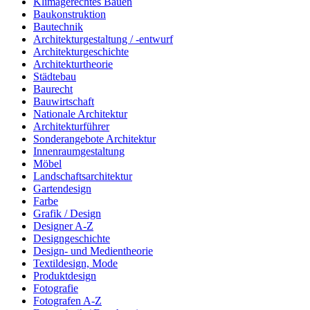
Klimagerechtes Bauen
Baukonstruktion
Bautechnik
Architekturgestaltung / -entwurf
Architekturgeschichte
Architekturtheorie
Städtebau
Baurecht
Bauwirtschaft
Nationale Architektur
Architekturführer
Sonderangebote Architektur
Innenraumgestaltung
Möbel
Landschaftsarchitektur
Gartendesign
Farbe
Grafik / Design
Designer A-Z
Designgeschichte
Design- und Medientheorie
Textildesign, Mode
Produktdesign
Fotografie
Fotografen A-Z