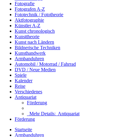
Fotografie
Fotografen A-Z
Fototechnik / Fototheorie
Aktfotographie
Künstler A-Z
Kunst chronologisch
Kunsttheorie
Kunst nach Ländern
Bildnerische Techniken
Kunsthandwerk
Armbanduhren
Automobil / Motorrad / Fahrrad
DVD / Neue Medien
Spiele
Kalender
Reise
Verschiedenes
Antiquariat
Förderung
Mehr Details:
Antiquariat
Förderung
Startseite
Armbanduhren