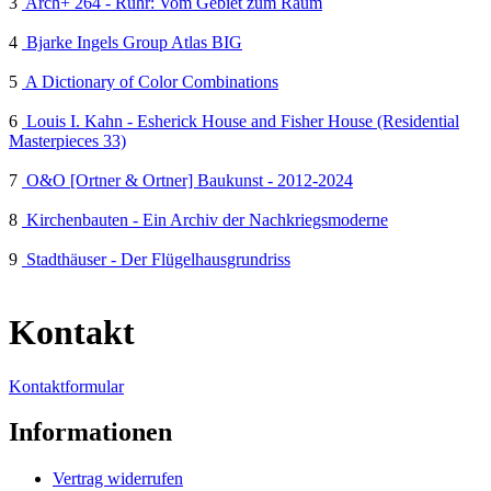
3
Arch+ 264 - Ruhr: Vom Gebiet zum Raum
4
Bjarke Ingels Group Atlas BIG
5
A Dictionary of Color Combinations
6
Louis I. Kahn - Esherick House and Fisher House (Residential
Masterpieces 33)
7
O&O [Ortner & Ortner] Baukunst - 2012-2024
8
Kirchenbauten - Ein Archiv der Nachkriegsmoderne
9
Stadthäuser - Der Flügelhausgrundriss
Kontakt
Kontaktformular
Informationen
Vertrag widerrufen