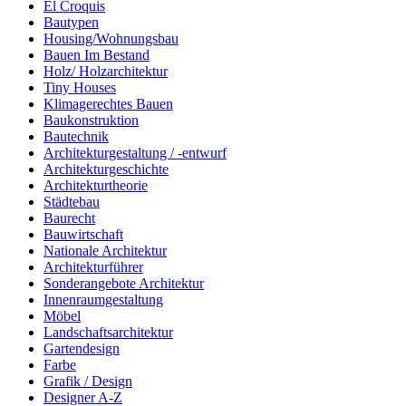
El Croquis
Bautypen
Housing/Wohnungsbau
Bauen Im Bestand
Holz/ Holzarchitektur
Tiny Houses
Klimagerechtes Bauen
Baukonstruktion
Bautechnik
Architekturgestaltung / -entwurf
Architekturgeschichte
Architekturtheorie
Städtebau
Baurecht
Bauwirtschaft
Nationale Architektur
Architekturführer
Sonderangebote Architektur
Innenraumgestaltung
Möbel
Landschaftsarchitektur
Gartendesign
Farbe
Grafik / Design
Designer A-Z