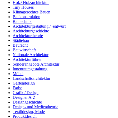
Holz/ Holzarchitektur
Tiny Houses
Klimagerechtes Bauen
Baukonstruktion
Bautechnik
Architekturgestaltung / -entwurf
Architekturgeschichte
Architekturtheorie
Städtebau
Baurecht
Bauwirtschaft
Nationale Architektur
Architekturführer
Sonderangebote Architektur
Innenraumgestaltung
Möbel
Landschaftsarchitektur
Gartendesign
Farbe
Grafik / Design
Designer A-Z
Designgeschichte
Design- und Medientheorie
Textildesign, Mode
Produktdesign