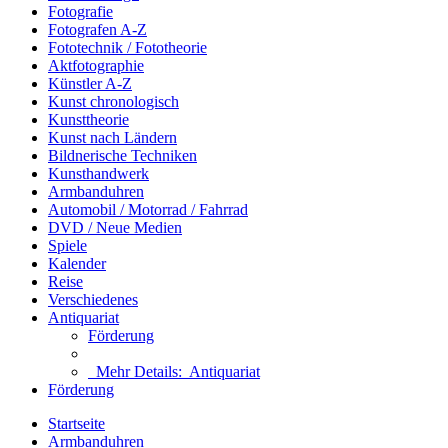
Fotografie
Fotografen A-Z
Fototechnik / Fototheorie
Aktfotographie
Künstler A-Z
Kunst chronologisch
Kunsttheorie
Kunst nach Ländern
Bildnerische Techniken
Kunsthandwerk
Armbanduhren
Automobil / Motorrad / Fahrrad
DVD / Neue Medien
Spiele
Kalender
Reise
Verschiedenes
Antiquariat
Förderung
Mehr Details:
Antiquariat
Förderung
Startseite
Armbanduhren