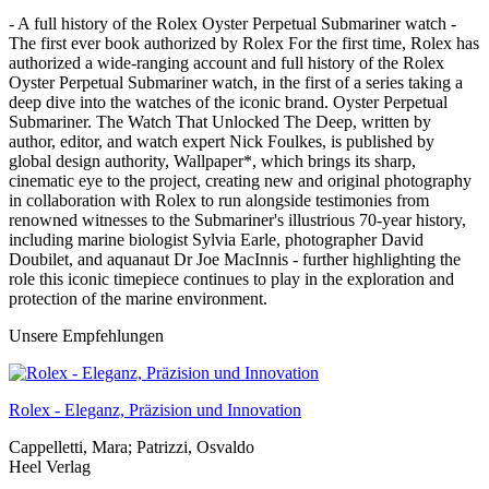
- A full history of the Rolex Oyster Perpetual Submariner watch -
The first ever book authorized by Rolex For the first time, Rolex has
authorized a wide-ranging account and full history of the Rolex
Oyster Perpetual Submariner watch, in the first of a series taking a
deep dive into the watches of the iconic brand. Oyster Perpetual
Submariner. The Watch That Unlocked The Deep, written by
author, editor, and watch expert Nick Foulkes, is published by
global design authority, Wallpaper*, which brings its sharp,
cinematic eye to the project, creating new and original photography
in collaboration with Rolex to run alongside testimonies from
renowned witnesses to the Submariner's illustrious 70-year history,
including marine biologist Sylvia Earle, photographer David
Doubilet, and aquanaut Dr Joe MacInnis - further highlighting the
role this iconic timepiece continues to play in the exploration and
protection of the marine environment.
Unsere Empfehlungen
Rolex - Eleganz, Präzision und Innovation
Cappelletti, Mara; Patrizzi, Osvaldo
Heel Verlag