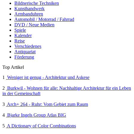
Bildnerische Techniken
Kunsthandwerk
Armbanduhren
Automobil / Motorrad / Fahrrad
DVD / Neue Medien
Spiele
Kalender
Reise
Verschiedenes
Antiquariat
Förderung
Top Artikel
1
Weniger ist genug - Architektur und Askese
2
Burkwil - Wohnen für alle: Nachhaltige Architektur für ein Leben
in der Gemeinschaft
3
Arch+ 264 - Ruhr: Vom Gebiet zum Raum
4
Bjarke Ingels Group Atlas BIG
5
A Dictionary of Color Combinations