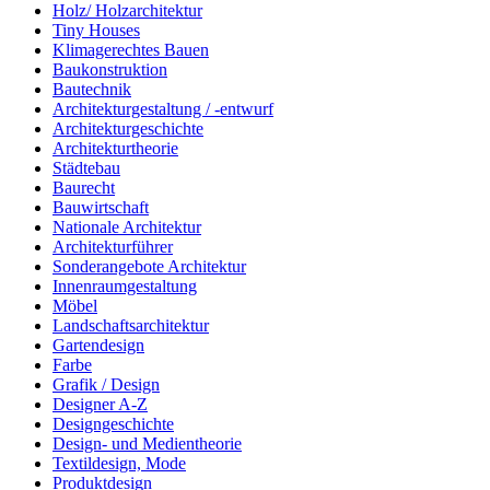
Holz/ Holzarchitektur
Tiny Houses
Klimagerechtes Bauen
Baukonstruktion
Bautechnik
Architekturgestaltung / -entwurf
Architekturgeschichte
Architekturtheorie
Städtebau
Baurecht
Bauwirtschaft
Nationale Architektur
Architekturführer
Sonderangebote Architektur
Innenraumgestaltung
Möbel
Landschaftsarchitektur
Gartendesign
Farbe
Grafik / Design
Designer A-Z
Designgeschichte
Design- und Medientheorie
Textildesign, Mode
Produktdesign