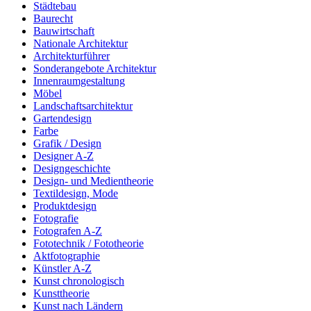
Städtebau
Baurecht
Bauwirtschaft
Nationale Architektur
Architekturführer
Sonderangebote Architektur
Innenraumgestaltung
Möbel
Landschaftsarchitektur
Gartendesign
Farbe
Grafik / Design
Designer A-Z
Designgeschichte
Design- und Medientheorie
Textildesign, Mode
Produktdesign
Fotografie
Fotografen A-Z
Fototechnik / Fototheorie
Aktfotographie
Künstler A-Z
Kunst chronologisch
Kunsttheorie
Kunst nach Ländern