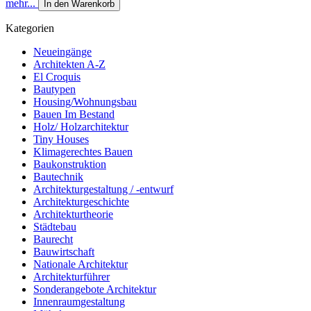
mehr...
In den Warenkorb
Kategorien
Neueingänge
Architekten A-Z
El Croquis
Bautypen
Housing/Wohnungsbau
Bauen Im Bestand
Holz/ Holzarchitektur
Tiny Houses
Klimagerechtes Bauen
Baukonstruktion
Bautechnik
Architekturgestaltung / -entwurf
Architekturgeschichte
Architekturtheorie
Städtebau
Baurecht
Bauwirtschaft
Nationale Architektur
Architekturführer
Sonderangebote Architektur
Innenraumgestaltung