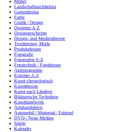
Möbel
Landschaftsarchitektur
Gartendesign
Farbe
Grafik / Design
Designer A-Z
Designgeschichte
Design- und Medientheorie
Textildesign, Mode
Produktdesign
Fotografie
Fotografen A-Z
Fototechnik / Fototheorie
Aktfotographie
Künstler A-Z
Kunst chronologisch
Kunsttheorie
Kunst nach Ländern
Bildnerische Techniken
Kunsthandwerk
Armbanduhren
Automobil / Motorrad / Fahrrad
DVD / Neue Medien
Spiele
Kalender