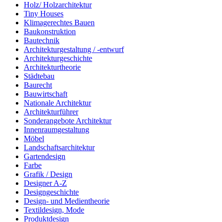
Holz/ Holzarchitektur
Tiny Houses
Klimagerechtes Bauen
Baukonstruktion
Bautechnik
Architekturgestaltung / -entwurf
Architekturgeschichte
Architekturtheorie
Städtebau
Baurecht
Bauwirtschaft
Nationale Architektur
Architekturführer
Sonderangebote Architektur
Innenraumgestaltung
Möbel
Landschaftsarchitektur
Gartendesign
Farbe
Grafik / Design
Designer A-Z
Designgeschichte
Design- und Medientheorie
Textildesign, Mode
Produktdesign