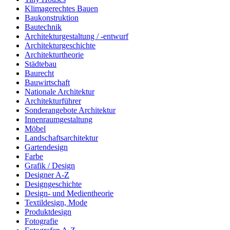
Klimagerechtes Bauen
Baukonstruktion
Bautechnik
Architekturgestaltung / -entwurf
Architekturgeschichte
Architekturtheorie
Städtebau
Baurecht
Bauwirtschaft
Nationale Architektur
Architekturführer
Sonderangebote Architektur
Innenraumgestaltung
Möbel
Landschaftsarchitektur
Gartendesign
Farbe
Grafik / Design
Designer A-Z
Designgeschichte
Design- und Medientheorie
Textildesign, Mode
Produktdesign
Fotografie