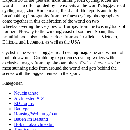
Explore 50 of the greatest, most thrilling road cycling routes the
world has to offer, guided by the experts at the world's biggest road
cycling magazine. Route maps, first-hand ride reports and truly
breathtaking photography from the finest cycling photographers
come together in this celebration of the world on two
wheels.Covering the very best of Europe, from the twisting trails of
northern Norway to the winding coast of southern Spain, this
beautiful book also includes rides from as far afield as Vietnam,
Ethiopia and Lebanon, as well as the USA.
Cyclist is the world's biggest road cycling magazine and winner of
multiple awards. Combining experiences cycling writers with
exclusive images from top photographers, Cyclist showcases the
most stunning rides from around the world and gets behind the
scenes with the biggest names in the sport.
Kategorien
Neueingänge
Architekten A-Z
El Croquis
Bautypen
Housing/Wohnungsbau
Bauen Im Bestand
Holz/ Holzarchitektur
Tiny Houses