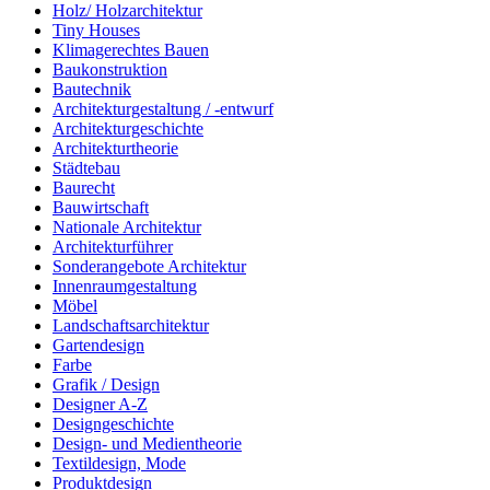
Holz/ Holzarchitektur
Tiny Houses
Klimagerechtes Bauen
Baukonstruktion
Bautechnik
Architekturgestaltung / -entwurf
Architekturgeschichte
Architekturtheorie
Städtebau
Baurecht
Bauwirtschaft
Nationale Architektur
Architekturführer
Sonderangebote Architektur
Innenraumgestaltung
Möbel
Landschaftsarchitektur
Gartendesign
Farbe
Grafik / Design
Designer A-Z
Designgeschichte
Design- und Medientheorie
Textildesign, Mode
Produktdesign