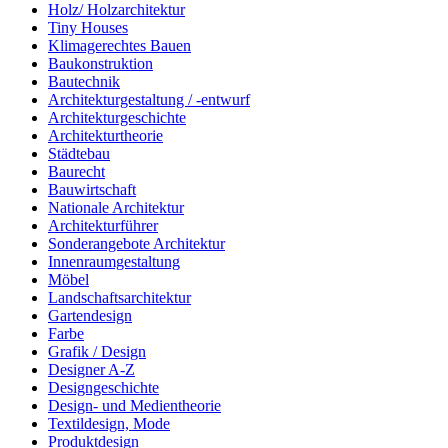
Holz/ Holzarchitektur
Tiny Houses
Klimagerechtes Bauen
Baukonstruktion
Bautechnik
Architekturgestaltung / -entwurf
Architekturgeschichte
Architekturtheorie
Städtebau
Baurecht
Bauwirtschaft
Nationale Architektur
Architekturführer
Sonderangebote Architektur
Innenraumgestaltung
Möbel
Landschaftsarchitektur
Gartendesign
Farbe
Grafik / Design
Designer A-Z
Designgeschichte
Design- und Medientheorie
Textildesign, Mode
Produktdesign