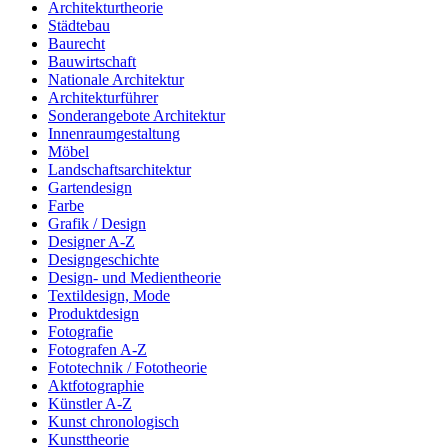
Architekturtheorie
Städtebau
Baurecht
Bauwirtschaft
Nationale Architektur
Architekturführer
Sonderangebote Architektur
Innenraumgestaltung
Möbel
Landschaftsarchitektur
Gartendesign
Farbe
Grafik / Design
Designer A-Z
Designgeschichte
Design- und Medientheorie
Textildesign, Mode
Produktdesign
Fotografie
Fotografen A-Z
Fototechnik / Fototheorie
Aktfotographie
Künstler A-Z
Kunst chronologisch
Kunsttheorie