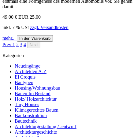
erstmals eine Formgenese des modernen Automobils vor. Sie gehen
damit...
49,00 €
EUR 25,00
inkl. 7 % USt
zzgl. Versandkosten
mehr...
In den Warenkorb
Prev
1
2
3
4
Next
Kategorien
Neueingänge
Architekten A-Z
El Croquis
Bautypen
Housing/Wohnungsbau
Bauen Im Bestand
Holz/ Holzarchitektur
Tiny Houses
Klimagerechtes Bauen
Baukonstruktion
Bautechnik
Architekturgestaltung / -entwurf
Architekturgeschichte