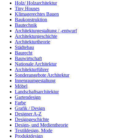
Holz/ Holzarchitektur
Tiny Houses
Klimagerechtes Bauen
Baukonstruktion
Bautechnik
Architekturgestaltung / -entwurf
Architekturgeschichte
Architekturtheorie
Städtebau
Baurecht
Bauwirtschaft
Nationale Architektur
Architekturführer
Sonderangebote Architektur
Innenraumgestaltung
Möbel
Landschaftsarchitektur
Gartendesign
Farbe
Grafik / Design
Designer A-Z
Designgeschichte
Design- und Medientheorie
Textildesign, Mode
Produktdesign