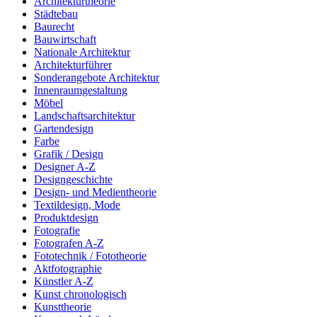
Architekturtheorie
Städtebau
Baurecht
Bauwirtschaft
Nationale Architektur
Architekturführer
Sonderangebote Architektur
Innenraumgestaltung
Möbel
Landschaftsarchitektur
Gartendesign
Farbe
Grafik / Design
Designer A-Z
Designgeschichte
Design- und Medientheorie
Textildesign, Mode
Produktdesign
Fotografie
Fotografen A-Z
Fototechnik / Fototheorie
Aktfotographie
Künstler A-Z
Kunst chronologisch
Kunsttheorie