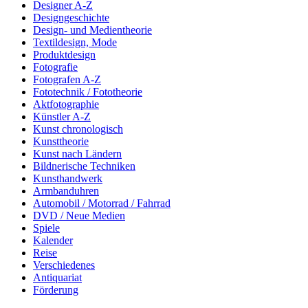
Designer A-Z
Designgeschichte
Design- und Medientheorie
Textildesign, Mode
Produktdesign
Fotografie
Fotografen A-Z
Fototechnik / Fototheorie
Aktfotographie
Künstler A-Z
Kunst chronologisch
Kunsttheorie
Kunst nach Ländern
Bildnerische Techniken
Kunsthandwerk
Armbanduhren
Automobil / Motorrad / Fahrrad
DVD / Neue Medien
Spiele
Kalender
Reise
Verschiedenes
Antiquariat
Förderung