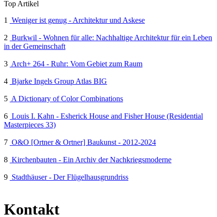
Top Artikel
1
Weniger ist genug - Architektur und Askese
2
Burkwil - Wohnen für alle: Nachhaltige Architektur für ein Leben
in der Gemeinschaft
3
Arch+ 264 - Ruhr: Vom Gebiet zum Raum
4
Bjarke Ingels Group Atlas BIG
5
A Dictionary of Color Combinations
6
Louis I. Kahn - Esherick House and Fisher House (Residential
Masterpieces 33)
7
O&O [Ortner & Ortner] Baukunst - 2012-2024
8
Kirchenbauten - Ein Archiv der Nachkriegsmoderne
9
Stadthäuser - Der Flügelhausgrundriss
Kontakt