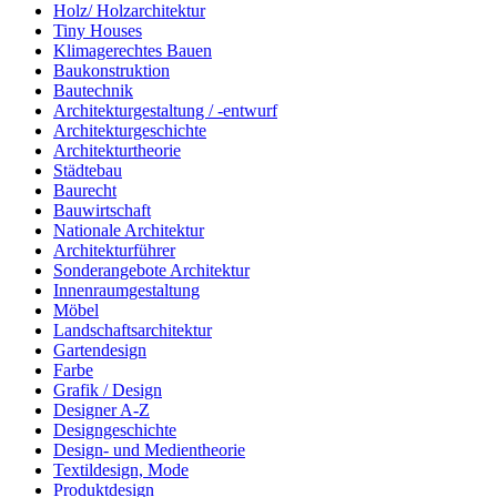
Holz/ Holzarchitektur
Tiny Houses
Klimagerechtes Bauen
Baukonstruktion
Bautechnik
Architekturgestaltung / -entwurf
Architekturgeschichte
Architekturtheorie
Städtebau
Baurecht
Bauwirtschaft
Nationale Architektur
Architekturführer
Sonderangebote Architektur
Innenraumgestaltung
Möbel
Landschaftsarchitektur
Gartendesign
Farbe
Grafik / Design
Designer A-Z
Designgeschichte
Design- und Medientheorie
Textildesign, Mode
Produktdesign