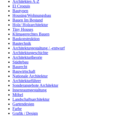
Architekten A-Z
El Croquis
Bautypen
Housing/Wohnungsbau
Bauen Im Bestand
Holz/ Holzarchitektur
Tiny Houses
Klimagerechtes Bauen
Baukonstruktion
Bautechnik
Architekturgestaltung / -entwurf
Architekturgeschichte
Architekturtheorie
Städtebau
Baurecht
Bauwirtschaft
Nationale Architektur
Architekturführer
Sonderangebote Architektur
Innenraumgestaltung
Möbel
Landschaftsarchitektur
Gartendesign
Farbe
Grafik / Design