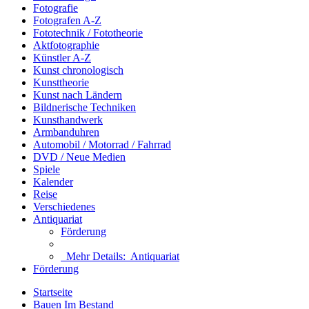
Fotografie
Fotografen A-Z
Fototechnik / Fototheorie
Aktfotographie
Künstler A-Z
Kunst chronologisch
Kunsttheorie
Kunst nach Ländern
Bildnerische Techniken
Kunsthandwerk
Armbanduhren
Automobil / Motorrad / Fahrrad
DVD / Neue Medien
Spiele
Kalender
Reise
Verschiedenes
Antiquariat
Förderung
Mehr Details:
Antiquariat
Förderung
Startseite
Bauen Im Bestand