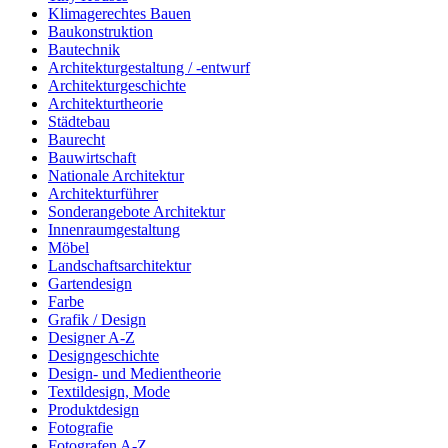
Klimagerechtes Bauen
Baukonstruktion
Bautechnik
Architekturgestaltung / -entwurf
Architekturgeschichte
Architekturtheorie
Städtebau
Baurecht
Bauwirtschaft
Nationale Architektur
Architekturführer
Sonderangebote Architektur
Innenraumgestaltung
Möbel
Landschaftsarchitektur
Gartendesign
Farbe
Grafik / Design
Designer A-Z
Designgeschichte
Design- und Medientheorie
Textildesign, Mode
Produktdesign
Fotografie
Fotografen A-Z