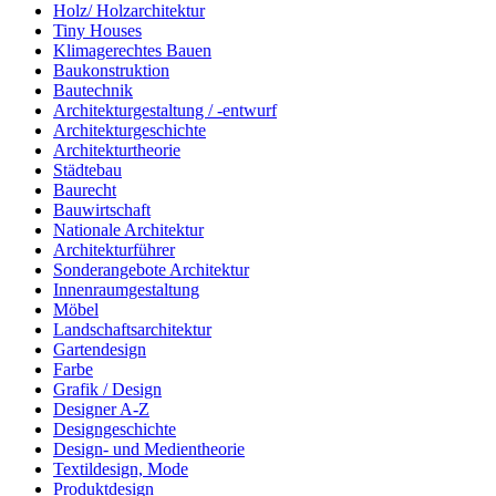
Holz/ Holzarchitektur
Tiny Houses
Klimagerechtes Bauen
Baukonstruktion
Bautechnik
Architekturgestaltung / -entwurf
Architekturgeschichte
Architekturtheorie
Städtebau
Baurecht
Bauwirtschaft
Nationale Architektur
Architekturführer
Sonderangebote Architektur
Innenraumgestaltung
Möbel
Landschaftsarchitektur
Gartendesign
Farbe
Grafik / Design
Designer A-Z
Designgeschichte
Design- und Medientheorie
Textildesign, Mode
Produktdesign