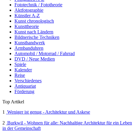
Fototechnik / Fototheorie
Aktfotographie
Künstler A-Z
Kunst chronologisch
Kunsttheorie
Kunst nach Ländern
Bildnerische Techniken
Kunsthandwerk
Armbanduhren
Automobil / Motorrad / Fahrrad
DVD / Neue Medien
Spiele
Kalender
Reise
Verschiedenes
Antiquariat
Förderung
Top Artikel
1
Weniger ist genug - Architektur und Askese
2
Burkwil - Wohnen für alle: Nachhaltige Architektur für ein Leben
in der Gemeinschaft