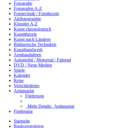
Fotografie
Fotografen A-Z
Fototechnik / Fototheorie
Aktfotographie
Künstler A-Z
Kunst chronologisch
Kunsttheorie
Kunst nach Ländern
Bildnerische Techniken
Kunsthandwerk
Armbanduhren
Automobil / Motorrad / Fahrrad
DVD / Neue Medien
Spiele
Kalender
Reise
Verschiedenes
Antiquariat
Förderung
Mehr Details:
Antiquariat
Förderung
Startseite
Baukonstruktion