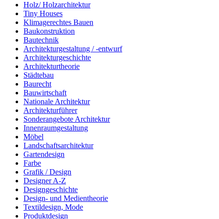
Holz/ Holzarchitektur
Tiny Houses
Klimagerechtes Bauen
Baukonstruktion
Bautechnik
Architekturgestaltung / -entwurf
Architekturgeschichte
Architekturtheorie
Städtebau
Baurecht
Bauwirtschaft
Nationale Architektur
Architekturführer
Sonderangebote Architektur
Innenraumgestaltung
Möbel
Landschaftsarchitektur
Gartendesign
Farbe
Grafik / Design
Designer A-Z
Designgeschichte
Design- und Medientheorie
Textildesign, Mode
Produktdesign