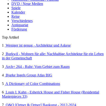
DVD / Neue Medien
Spiele
Kalender
Reise
Verschiedenes
Antiquariat
Förderung
Top Artikel
1
Weniger ist genug - Architektur und Askese
2
Burkwil - Wohnen für alle: Nachhaltige Architektur für ein Leben
in der Gemeinschaft
3
Arch+ 264 - Ruhr: Vom Gebiet zum Raum
4
Bjarke Ingels Group Atlas BIG
5
A Dictionary of Color Combinations
6
Louis I. Kahn - Esherick House and Fisher House (Residential
Masterpieces 33)
7
O&O [Ortner & Ortner] Baukunst - 2012-2024