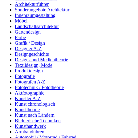
Architekturführer
Sonderangebote Architektur
Innenraumgestaltung
Möbel
Landschaftsarchitektur
Gartendesign
Farbe
Grafik / Design
Designer A-Z
Designgeschichte
Design- und Medientheorie
Textildesign, Mode
Produktdesign
Fotografie
Fotografen A-Z
Fototechnik / Fototheorie
Aktfotographie
Künstler A-Z
Kunst chronologisch
Kunsttheorie
Kunst nach Ländern
Bildnerische Techniken
Kunsthandwerk
Armbanduhren
Automobil / Motorrad / Fahrrad