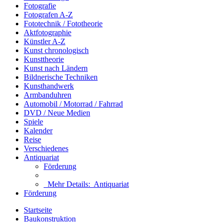
Fotografie
Fotografen A-Z
Fototechnik / Fototheorie
Aktfotographie
Künstler A-Z
Kunst chronologisch
Kunsttheorie
Kunst nach Ländern
Bildnerische Techniken
Kunsthandwerk
Armbanduhren
Automobil / Motorrad / Fahrrad
DVD / Neue Medien
Spiele
Kalender
Reise
Verschiedenes
Antiquariat
Förderung
Mehr Details:
Antiquariat
Förderung
Startseite
Baukonstruktion