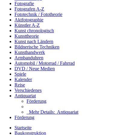
Fotografie
Fotografen A-Z
Fototechnik / Fototheorie
Aktfotographie
Künstler A-Z
Kunst chronologisch
Kunsttheorie
Kunst nach Ländern
Bildnerische Techniken
Kunsthandwerk
Armbanduhren
Automobil / Motorrad / Fahrrad
DVD / Neue Medien
Spiele
Kalender
Reise
Verschiedenes
Antiquariat
Förderung
Mehr Details:
Antiquariat
Förderung
Startseite
Baukonstruktion