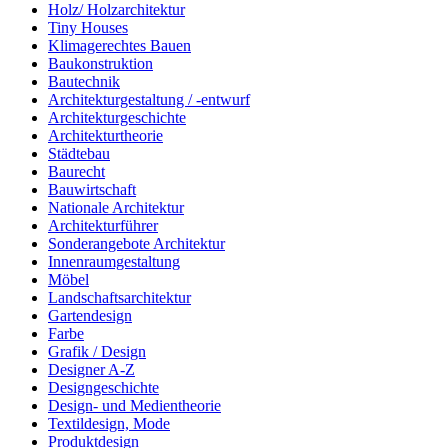
Holz/ Holzarchitektur
Tiny Houses
Klimagerechtes Bauen
Baukonstruktion
Bautechnik
Architekturgestaltung / -entwurf
Architekturgeschichte
Architekturtheorie
Städtebau
Baurecht
Bauwirtschaft
Nationale Architektur
Architekturführer
Sonderangebote Architektur
Innenraumgestaltung
Möbel
Landschaftsarchitektur
Gartendesign
Farbe
Grafik / Design
Designer A-Z
Designgeschichte
Design- und Medientheorie
Textildesign, Mode
Produktdesign