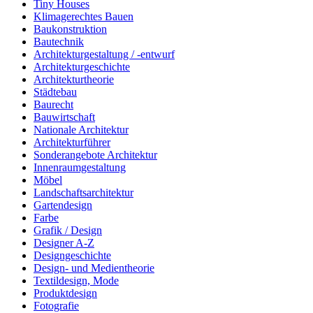
Tiny Houses
Klimagerechtes Bauen
Baukonstruktion
Bautechnik
Architekturgestaltung / -entwurf
Architekturgeschichte
Architekturtheorie
Städtebau
Baurecht
Bauwirtschaft
Nationale Architektur
Architekturführer
Sonderangebote Architektur
Innenraumgestaltung
Möbel
Landschaftsarchitektur
Gartendesign
Farbe
Grafik / Design
Designer A-Z
Designgeschichte
Design- und Medientheorie
Textildesign, Mode
Produktdesign
Fotografie