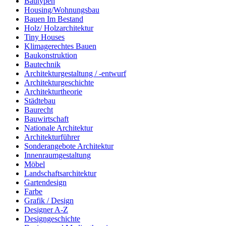
Bautypen
Housing/Wohnungsbau
Bauen Im Bestand
Holz/ Holzarchitektur
Tiny Houses
Klimagerechtes Bauen
Baukonstruktion
Bautechnik
Architekturgestaltung / -entwurf
Architekturgeschichte
Architekturtheorie
Städtebau
Baurecht
Bauwirtschaft
Nationale Architektur
Architekturführer
Sonderangebote Architektur
Innenraumgestaltung
Möbel
Landschaftsarchitektur
Gartendesign
Farbe
Grafik / Design
Designer A-Z
Designgeschichte