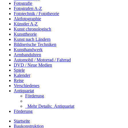
Fotografie
Fotografen A-Z
Fototechnik / Fototheorie
Aktfotographie
Künstler A-Z
Kunst chronologisch
Kunsttheorie
Kunst nach Ländern
Bildnerische Techniken
Kunsthandwerk
Armbanduhren
Automobil / Motorrad / Fahrrad
DVD / Neue Medien
Spiele
Kalender
Reise
Verschiedenes
Antiquariat
Förderung
Mehr Details:
Antiquariat
Förderung
Startseite
Baukonstruktion