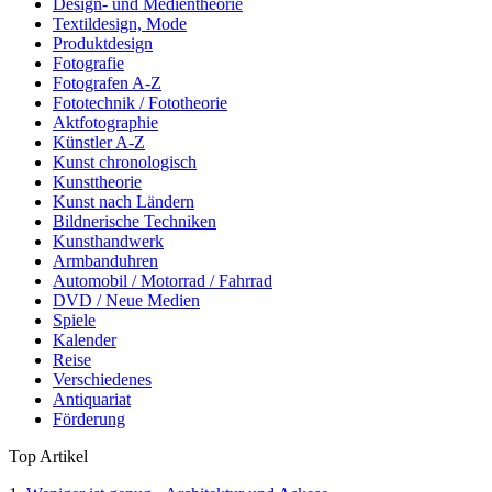
Design- und Medientheorie
Textildesign, Mode
Produktdesign
Fotografie
Fotografen A-Z
Fototechnik / Fototheorie
Aktfotographie
Künstler A-Z
Kunst chronologisch
Kunsttheorie
Kunst nach Ländern
Bildnerische Techniken
Kunsthandwerk
Armbanduhren
Automobil / Motorrad / Fahrrad
DVD / Neue Medien
Spiele
Kalender
Reise
Verschiedenes
Antiquariat
Förderung
Top Artikel