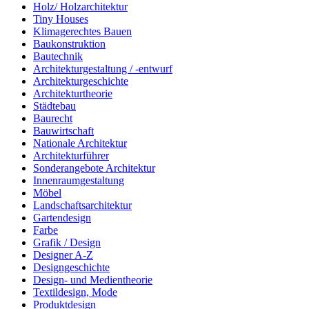
Holz/ Holzarchitektur
Tiny Houses
Klimagerechtes Bauen
Baukonstruktion
Bautechnik
Architekturgestaltung / -entwurf
Architekturgeschichte
Architekturtheorie
Städtebau
Baurecht
Bauwirtschaft
Nationale Architektur
Architekturführer
Sonderangebote Architektur
Innenraumgestaltung
Möbel
Landschaftsarchitektur
Gartendesign
Farbe
Grafik / Design
Designer A-Z
Designgeschichte
Design- und Medientheorie
Textildesign, Mode
Produktdesign