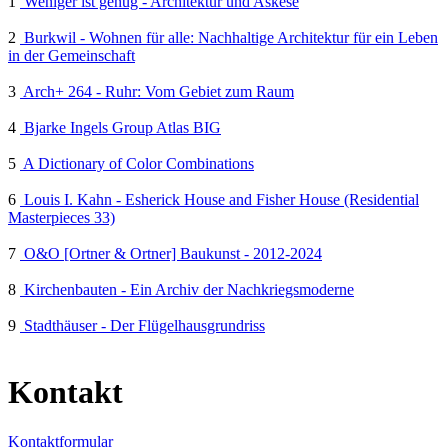
1
Weniger ist genug - Architektur und Askese
2
Burkwil - Wohnen für alle: Nachhaltige Architektur für ein Leben
in der Gemeinschaft
3
Arch+ 264 - Ruhr: Vom Gebiet zum Raum
4
Bjarke Ingels Group Atlas BIG
5
A Dictionary of Color Combinations
6
Louis I. Kahn - Esherick House and Fisher House (Residential
Masterpieces 33)
7
O&O [Ortner & Ortner] Baukunst - 2012-2024
8
Kirchenbauten - Ein Archiv der Nachkriegsmoderne
9
Stadthäuser - Der Flügelhausgrundriss
Kontakt
Kontaktformular