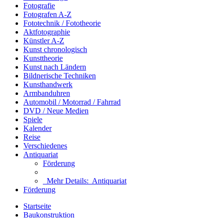
Fotografie
Fotografen A-Z
Fototechnik / Fototheorie
Aktfotographie
Künstler A-Z
Kunst chronologisch
Kunsttheorie
Kunst nach Ländern
Bildnerische Techniken
Kunsthandwerk
Armbanduhren
Automobil / Motorrad / Fahrrad
DVD / Neue Medien
Spiele
Kalender
Reise
Verschiedenes
Antiquariat
Förderung
Mehr Details:
Antiquariat
Förderung
Startseite
Baukonstruktion