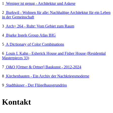
1
Weniger ist genug - Architektur und Askese
2
Burkwil - Wohnen für alle: Nachhaltige Architektur für ein Leben
in der Gemeinschaft
3
Arch+ 264 - Ruhr: Vom Gebiet zum Raum
4
Bjarke Ingels Group Atlas BIG
5
A Dictionary of Color Combinations
6
Louis I. Kahn - Esherick House and Fisher House (Residential
Masterpieces 33)
7
O&O [Ortner & Ortner] Baukunst - 2012-2024
8
Kirchenbauten - Ein Archiv der Nachkriegsmoderne
9
Stadthäuser - Der Flügelhausgrundriss
Kontakt