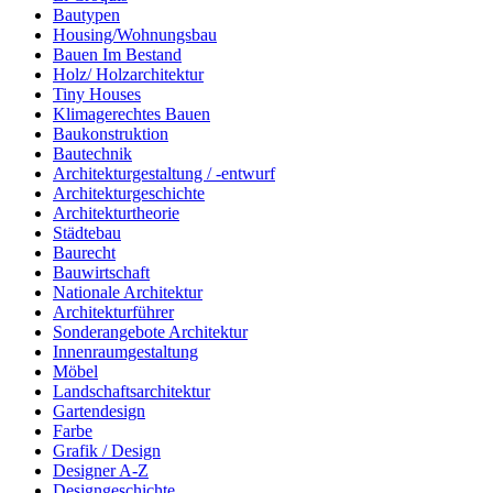
Bautypen
Housing/Wohnungsbau
Bauen Im Bestand
Holz/ Holzarchitektur
Tiny Houses
Klimagerechtes Bauen
Baukonstruktion
Bautechnik
Architekturgestaltung / -entwurf
Architekturgeschichte
Architekturtheorie
Städtebau
Baurecht
Bauwirtschaft
Nationale Architektur
Architekturführer
Sonderangebote Architektur
Innenraumgestaltung
Möbel
Landschaftsarchitektur
Gartendesign
Farbe
Grafik / Design
Designer A-Z
Designgeschichte