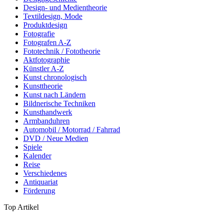
Design- und Medientheorie
Textildesign, Mode
Produktdesign
Fotografie
Fotografen A-Z
Fototechnik / Fototheorie
Aktfotographie
Künstler A-Z
Kunst chronologisch
Kunsttheorie
Kunst nach Ländern
Bildnerische Techniken
Kunsthandwerk
Armbanduhren
Automobil / Motorrad / Fahrrad
DVD / Neue Medien
Spiele
Kalender
Reise
Verschiedenes
Antiquariat
Förderung
Top Artikel