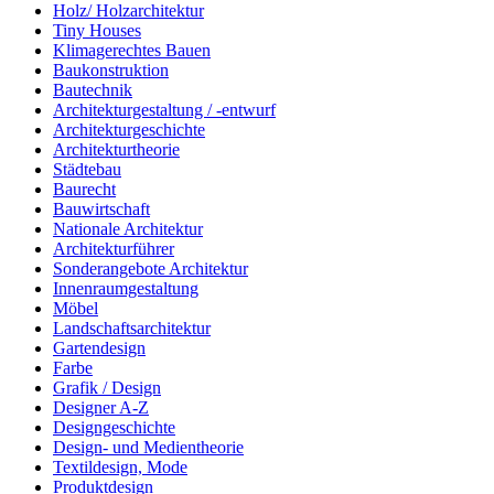
Holz/ Holzarchitektur
Tiny Houses
Klimagerechtes Bauen
Baukonstruktion
Bautechnik
Architekturgestaltung / -entwurf
Architekturgeschichte
Architekturtheorie
Städtebau
Baurecht
Bauwirtschaft
Nationale Architektur
Architekturführer
Sonderangebote Architektur
Innenraumgestaltung
Möbel
Landschaftsarchitektur
Gartendesign
Farbe
Grafik / Design
Designer A-Z
Designgeschichte
Design- und Medientheorie
Textildesign, Mode
Produktdesign