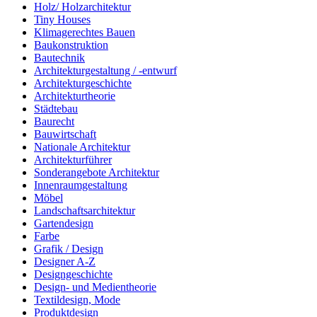
Holz/ Holzarchitektur
Tiny Houses
Klimagerechtes Bauen
Baukonstruktion
Bautechnik
Architekturgestaltung / -entwurf
Architekturgeschichte
Architekturtheorie
Städtebau
Baurecht
Bauwirtschaft
Nationale Architektur
Architekturführer
Sonderangebote Architektur
Innenraumgestaltung
Möbel
Landschaftsarchitektur
Gartendesign
Farbe
Grafik / Design
Designer A-Z
Designgeschichte
Design- und Medientheorie
Textildesign, Mode
Produktdesign