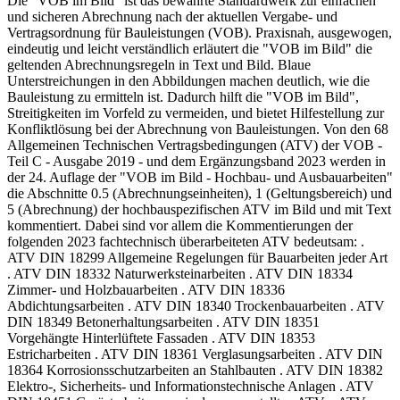
Die "VOB im Bild" ist das bewährte Standardwerk zur einfachen
und sicheren Abrechnung nach der aktuellen Vergabe- und
Vertragsordnung für Bauleistungen (VOB). Praxisnah, ausgewogen,
eindeutig und leicht verständlich erläutert die "VOB im Bild" die
geltenden Abrechnungsregeln in Text und Bild. Blaue
Unterstreichungen in den Abbildungen machen deutlich, wie die
Bauleistung zu ermitteln ist. Dadurch hilft die "VOB im Bild",
Streitigkeiten im Vorfeld zu vermeiden, und bietet Hilfestellung zur
Konfliktlösung bei der Abrechnung von Bauleistungen. Von den 68
Allgemeinen Technischen Vertragsbedingungen (ATV) der VOB -
Teil C - Ausgabe 2019 - und dem Ergänzungsband 2023 werden in
der 24. Auflage der "VOB im Bild - Hochbau- und Ausbauarbeiten"
die Abschnitte 0.5 (Abrechnungseinheiten), 1 (Geltungsbereich) und
5 (Abrechnung) der hochbauspezifischen ATV im Bild und mit Text
kommentiert. Dabei sind vor allem die Kommentierungen der
folgenden 2023 fachtechnisch überarbeiteten ATV bedeutsam: .
ATV DIN 18299 Allgemeine Regelungen für Bauarbeiten jeder Art
. ATV DIN 18332 Naturwerksteinarbeiten . ATV DIN 18334
Zimmer- und Holzbauarbeiten . ATV DIN 18336
Abdichtungsarbeiten . ATV DIN 18340 Trockenbauarbeiten . ATV
DIN 18349 Betonerhaltungsarbeiten . ATV DIN 18351
Vorgehängte Hinterlüftete Fassaden . ATV DIN 18353
Estricharbeiten . ATV DIN 18361 Verglasungsarbeiten . ATV DIN
18364 Korrosionsschutzarbeiten an Stahlbauten . ATV DIN 18382
Elektro-, Sicherheits- und Informationstechnische Anlagen . ATV