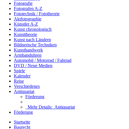
Fotografie
Fotografen A-Z
Fototechnik / Fototheorie
Aktfotographie
Künstler A-Z
Kunst chronologisch
Kunsttheorie
Kunst nach Ländern
Bildnerische Techniken
Kunsthandwerk
Armbanduhren
Automobil / Motorrad / Fahrrad
DVD / Neue Medien
Spiele
Kalender
Reise
Verschiedenes
Antiquariat
Förderung
Mehr Details:
Antiquariat
Förderung
Startseite
Baurecht