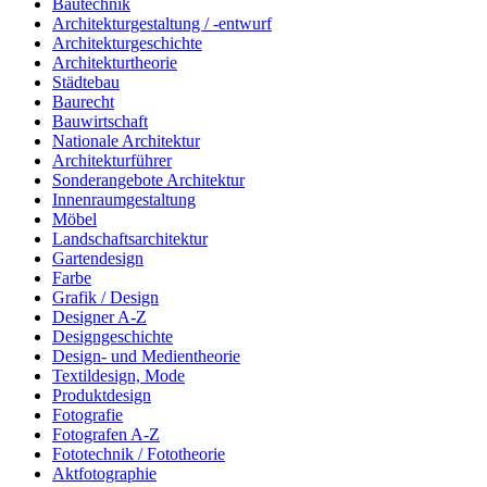
Bautechnik
Architekturgestaltung / -entwurf
Architekturgeschichte
Architekturtheorie
Städtebau
Baurecht
Bauwirtschaft
Nationale Architektur
Architekturführer
Sonderangebote Architektur
Innenraumgestaltung
Möbel
Landschaftsarchitektur
Gartendesign
Farbe
Grafik / Design
Designer A-Z
Designgeschichte
Design- und Medientheorie
Textildesign, Mode
Produktdesign
Fotografie
Fotografen A-Z
Fototechnik / Fototheorie
Aktfotographie