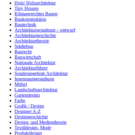
Holz/ Holzarchitektur
Tiny Houses
Klimagerechtes Bauen
Baukonstruktion
Bautechnik
Architekturgestaltung / -entwurf
Architekturgeschichte
Architekturtheorie
Städtebau
Baurecht
Bauwirtschaft
Nationale Architektur
Architekturführer
Sonderangebote Architektur
Innenraumgestaltung
Möbel
Landschaftsarchitektur
Gartendesign
Farbe
Grafik / Design
Designer A-Z
Designgeschichte
Design- und Medientheorie
Textildesign, Mode
Produktdesign