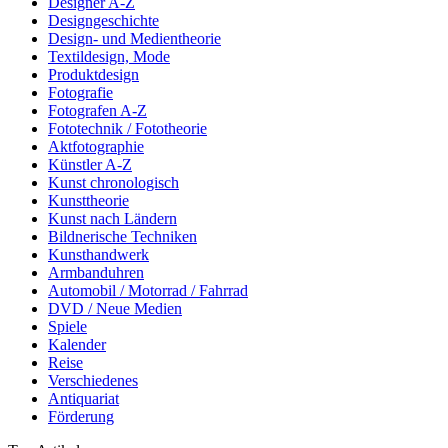
Designer A-Z
Designgeschichte
Design- und Medientheorie
Textildesign, Mode
Produktdesign
Fotografie
Fotografen A-Z
Fototechnik / Fototheorie
Aktfotographie
Künstler A-Z
Kunst chronologisch
Kunsttheorie
Kunst nach Ländern
Bildnerische Techniken
Kunsthandwerk
Armbanduhren
Automobil / Motorrad / Fahrrad
DVD / Neue Medien
Spiele
Kalender
Reise
Verschiedenes
Antiquariat
Förderung