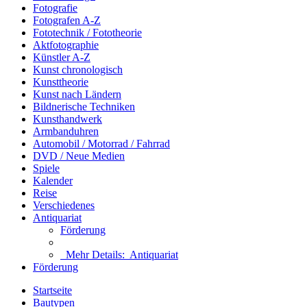
Fotografie
Fotografen A-Z
Fototechnik / Fototheorie
Aktfotographie
Künstler A-Z
Kunst chronologisch
Kunsttheorie
Kunst nach Ländern
Bildnerische Techniken
Kunsthandwerk
Armbanduhren
Automobil / Motorrad / Fahrrad
DVD / Neue Medien
Spiele
Kalender
Reise
Verschiedenes
Antiquariat
Förderung
Mehr Details:
Antiquariat
Förderung
Startseite
Bautypen