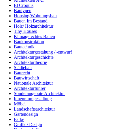
Architekten A-Z
El Croquis
Bautypen
Housing/Wohnungsbau
Bauen Im Bestand
Holz/ Holzarchitektur
Tiny Houses
Klimagerechtes Bauen
Baukonstruktion
Bautechnik
Architekturgestaltung / -entwurf
Architekturgeschichte
Architekturtheorie
Städtebau
Baurecht
Bauwirtschaft
Nationale Architektur
Architekturführer
Sonderangebote Architektur
Innenraumgestaltung
Möbel
Landschaftsarchitektur
Gartendesign
Farbe
Grafik / Design