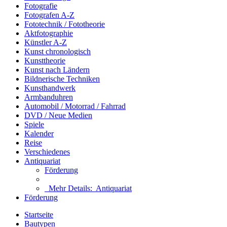
Fotografie
Fotografen A-Z
Fototechnik / Fototheorie
Aktfotographie
Künstler A-Z
Kunst chronologisch
Kunsttheorie
Kunst nach Ländern
Bildnerische Techniken
Kunsthandwerk
Armbanduhren
Automobil / Motorrad / Fahrrad
DVD / Neue Medien
Spiele
Kalender
Reise
Verschiedenes
Antiquariat
Förderung
Mehr Details:
Antiquariat
Förderung
Startseite
Bautypen