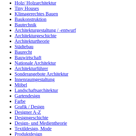
Holz/ Holzarchitektur
Tiny Houses
Klimagerechtes Bauen
Baukonstruktion
Bautechnik
Architekturgestaltung / -entwurf
Architekturgeschichte
Architekturtheorie
Städtebau
Baurecht
Bauwirtschaft
Nationale Architektur
Architekturführer
Sonderangebote Architektur
Innenraumgestaltung
Möbel
Landschaftsarchitektur
Gartendesign
Farbe
Grafik / Design
Designer A-Z
Designgeschichte
Design- und Medientheorie
Textildesign, Mode
Produktdesign