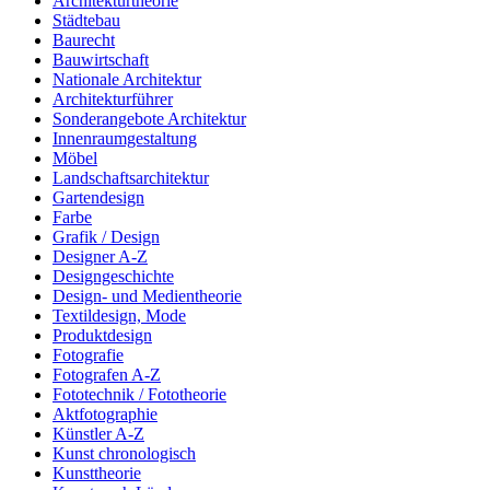
Architekturtheorie
Städtebau
Baurecht
Bauwirtschaft
Nationale Architektur
Architekturführer
Sonderangebote Architektur
Innenraumgestaltung
Möbel
Landschaftsarchitektur
Gartendesign
Farbe
Grafik / Design
Designer A-Z
Designgeschichte
Design- und Medientheorie
Textildesign, Mode
Produktdesign
Fotografie
Fotografen A-Z
Fototechnik / Fototheorie
Aktfotographie
Künstler A-Z
Kunst chronologisch
Kunsttheorie