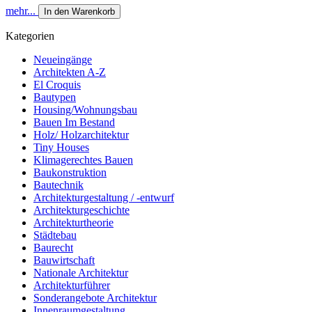
mehr...
In den Warenkorb
Kategorien
Neueingänge
Architekten A-Z
El Croquis
Bautypen
Housing/Wohnungsbau
Bauen Im Bestand
Holz/ Holzarchitektur
Tiny Houses
Klimagerechtes Bauen
Baukonstruktion
Bautechnik
Architekturgestaltung / -entwurf
Architekturgeschichte
Architekturtheorie
Städtebau
Baurecht
Bauwirtschaft
Nationale Architektur
Architekturführer
Sonderangebote Architektur
Innenraumgestaltung