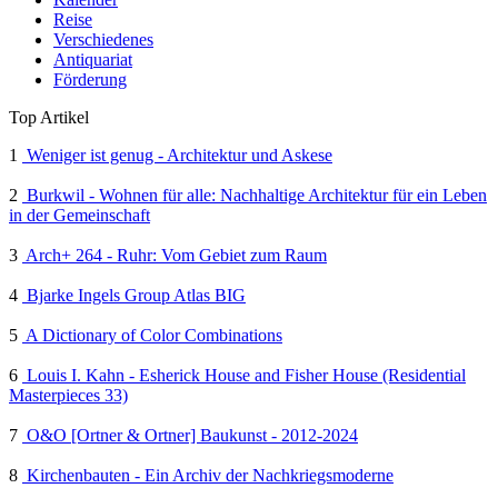
Reise
Verschiedenes
Antiquariat
Förderung
Top Artikel
1
Weniger ist genug - Architektur und Askese
2
Burkwil - Wohnen für alle: Nachhaltige Architektur für ein Leben
in der Gemeinschaft
3
Arch+ 264 - Ruhr: Vom Gebiet zum Raum
4
Bjarke Ingels Group Atlas BIG
5
A Dictionary of Color Combinations
6
Louis I. Kahn - Esherick House and Fisher House (Residential
Masterpieces 33)
7
O&O [Ortner & Ortner] Baukunst - 2012-2024
8
Kirchenbauten - Ein Archiv der Nachkriegsmoderne