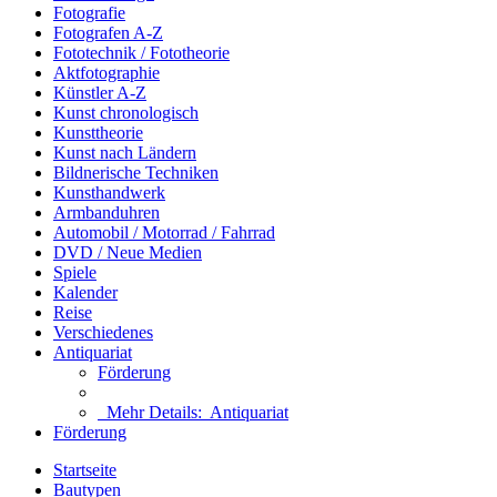
Fotografie
Fotografen A-Z
Fototechnik / Fototheorie
Aktfotographie
Künstler A-Z
Kunst chronologisch
Kunsttheorie
Kunst nach Ländern
Bildnerische Techniken
Kunsthandwerk
Armbanduhren
Automobil / Motorrad / Fahrrad
DVD / Neue Medien
Spiele
Kalender
Reise
Verschiedenes
Antiquariat
Förderung
Mehr Details:
Antiquariat
Förderung
Startseite
Bautypen