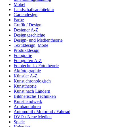
Möbel
Landschaftsarchitektur
Gartendesign
Farbe
Grafik / Design
Designer A-Z
Designgeschichte
Design- und Medientheorie
Textildesign, Mode
Produktdesign
Fotografie
Fotografen A-Z
Fototechnik / Fototheorie
Aktfotographie
Künstler A-Z
Kunst chronologisch
Kunsttheorie
Kunst nach Ländern
Bildnerische Techniken
Kunsthandwerk
Armbanduhren
Automobil / Motorrad / Fahrrad
DVD / Neue Medien
Spiele
Kalender