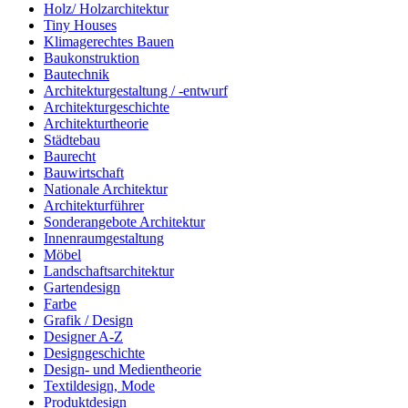
Holz/ Holzarchitektur
Tiny Houses
Klimagerechtes Bauen
Baukonstruktion
Bautechnik
Architekturgestaltung / -entwurf
Architekturgeschichte
Architekturtheorie
Städtebau
Baurecht
Bauwirtschaft
Nationale Architektur
Architekturführer
Sonderangebote Architektur
Innenraumgestaltung
Möbel
Landschaftsarchitektur
Gartendesign
Farbe
Grafik / Design
Designer A-Z
Designgeschichte
Design- und Medientheorie
Textildesign, Mode
Produktdesign