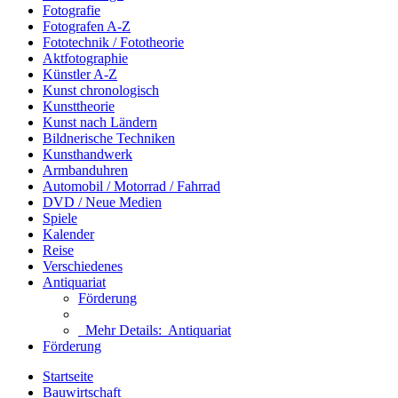
Fotografie
Fotografen A-Z
Fototechnik / Fototheorie
Aktfotographie
Künstler A-Z
Kunst chronologisch
Kunsttheorie
Kunst nach Ländern
Bildnerische Techniken
Kunsthandwerk
Armbanduhren
Automobil / Motorrad / Fahrrad
DVD / Neue Medien
Spiele
Kalender
Reise
Verschiedenes
Antiquariat
Förderung
Mehr Details:
Antiquariat
Förderung
Startseite
Bauwirtschaft