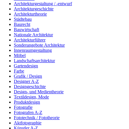
Architekturgestaltung / -entwurf
Architekturgeschichte
Architekturtheorie
Städtebau
Baurecht
Bauwirtschaft
Nationale Architektur
Architekturführer
Sonderangebote Architektur
Innenraumgestaltung
Möbel
Landschaftsarchitektur
Gartendesign
Farbe
Grafik / Design
Designer A-Z
Designgeschichte
Design- und Medientheorie
Textildesign, Mode
Produktdesign
Fotografie
Fotografen A-Z
Fototechnik / Fototheorie
Aktfotographie
Künstler A-Z