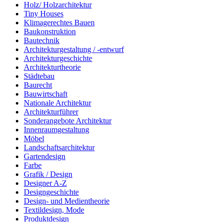
Holz/ Holzarchitektur
Tiny Houses
Klimagerechtes Bauen
Baukonstruktion
Bautechnik
Architekturgestaltung / -entwurf
Architekturgeschichte
Architekturtheorie
Städtebau
Baurecht
Bauwirtschaft
Nationale Architektur
Architekturführer
Sonderangebote Architektur
Innenraumgestaltung
Möbel
Landschaftsarchitektur
Gartendesign
Farbe
Grafik / Design
Designer A-Z
Designgeschichte
Design- und Medientheorie
Textildesign, Mode
Produktdesign