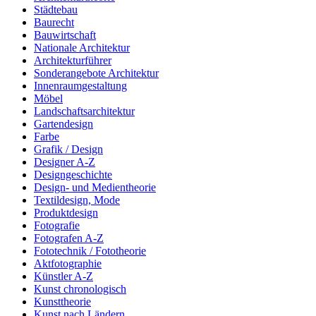
Städtebau
Baurecht
Bauwirtschaft
Nationale Architektur
Architekturführer
Sonderangebote Architektur
Innenraumgestaltung
Möbel
Landschaftsarchitektur
Gartendesign
Farbe
Grafik / Design
Designer A-Z
Designgeschichte
Design- und Medientheorie
Textildesign, Mode
Produktdesign
Fotografie
Fotografen A-Z
Fototechnik / Fototheorie
Aktfotographie
Künstler A-Z
Kunst chronologisch
Kunsttheorie
Kunst nach Ländern