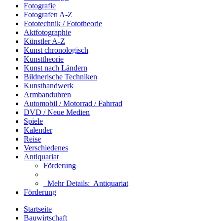
Fotografie
Fotografen A-Z
Fototechnik / Fototheorie
Aktfotographie
Künstler A-Z
Kunst chronologisch
Kunsttheorie
Kunst nach Ländern
Bildnerische Techniken
Kunsthandwerk
Armbanduhren
Automobil / Motorrad / Fahrrad
DVD / Neue Medien
Spiele
Kalender
Reise
Verschiedenes
Antiquariat
Förderung
Mehr Details:
Antiquariat
Förderung
Startseite
Bauwirtschaft