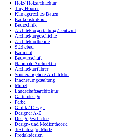
Holz/ Holzarchitektur
Tiny Houses
Klimagerechtes Bauen
Baukonstruktion
Bautechnik
Architekturgestaltung / -entwurf
Architekturgeschichte
Architekturtheorie
Städtebau
Baurecht
Bauwirtschaft
Nationale Architektur
Architekturführer
Sonderangebote Architektur
Innenraumgestaltung
Möbel
Landschaftsarchitektur
Gartendesign
Farbe
Grafik / Design
Designer A-Z
Designgeschichte
Design- und Medientheorie
Textildesign, Mode
Produktdesign