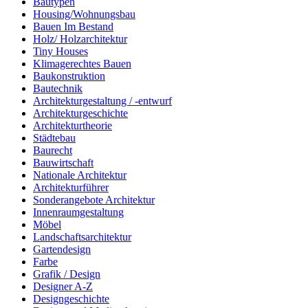
Bautypen
Housing/Wohnungsbau
Bauen Im Bestand
Holz/ Holzarchitektur
Tiny Houses
Klimagerechtes Bauen
Baukonstruktion
Bautechnik
Architekturgestaltung / -entwurf
Architekturgeschichte
Architekturtheorie
Städtebau
Baurecht
Bauwirtschaft
Nationale Architektur
Architekturführer
Sonderangebote Architektur
Innenraumgestaltung
Möbel
Landschaftsarchitektur
Gartendesign
Farbe
Grafik / Design
Designer A-Z
Designgeschichte