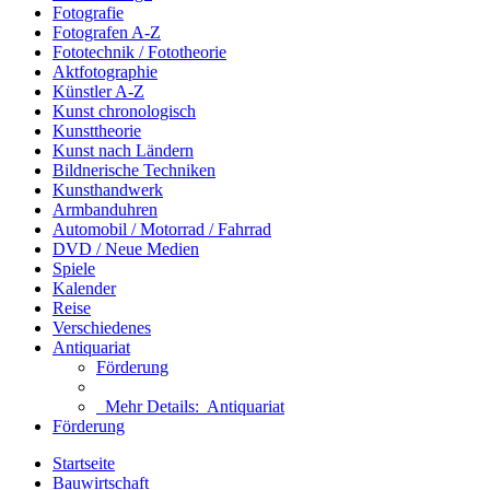
Fotografie
Fotografen A-Z
Fototechnik / Fototheorie
Aktfotographie
Künstler A-Z
Kunst chronologisch
Kunsttheorie
Kunst nach Ländern
Bildnerische Techniken
Kunsthandwerk
Armbanduhren
Automobil / Motorrad / Fahrrad
DVD / Neue Medien
Spiele
Kalender
Reise
Verschiedenes
Antiquariat
Förderung
Mehr Details:
Antiquariat
Förderung
Startseite
Bauwirtschaft