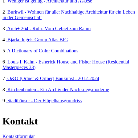
1
Weniger ist genug - Architektur und Askese
2
Burkwil - Wohnen für alle: Nachhaltige Architektur für ein Leben
in der Gemeinschaft
3
Arch+ 264 - Ruhr: Vom Gebiet zum Raum
4
Bjarke Ingels Group Atlas BIG
5
A Dictionary of Color Combinations
6
Louis I. Kahn - Esherick House and Fisher House (Residential
Masterpieces 33)
7
O&O [Ortner & Ortner] Baukunst - 2012-2024
8
Kirchenbauten - Ein Archiv der Nachkriegsmoderne
9
Stadthäuser - Der Flügelhausgrundriss
Kontakt
Kontaktformular