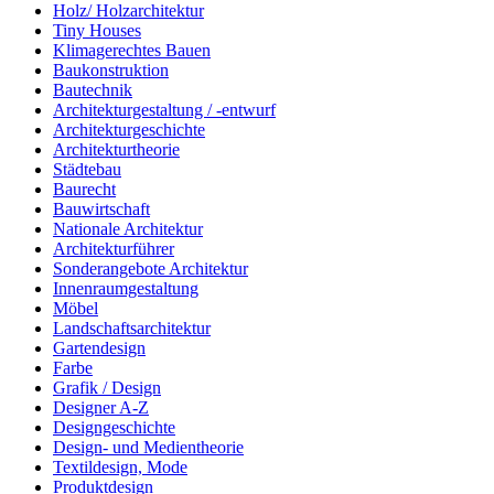
Holz/ Holzarchitektur
Tiny Houses
Klimagerechtes Bauen
Baukonstruktion
Bautechnik
Architekturgestaltung / -entwurf
Architekturgeschichte
Architekturtheorie
Städtebau
Baurecht
Bauwirtschaft
Nationale Architektur
Architekturführer
Sonderangebote Architektur
Innenraumgestaltung
Möbel
Landschaftsarchitektur
Gartendesign
Farbe
Grafik / Design
Designer A-Z
Designgeschichte
Design- und Medientheorie
Textildesign, Mode
Produktdesign