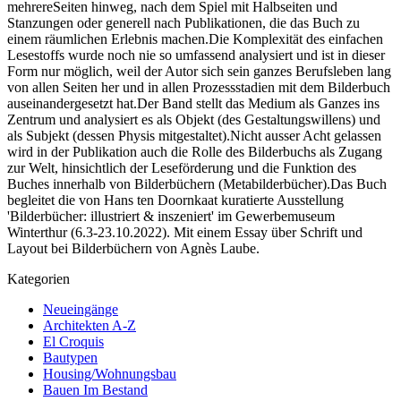
mehrereSeiten hinweg, nach dem Spiel mit Halbseiten und
Stanzungen oder generell nach Publikationen, die das Buch zu
einem räumlichen Erlebnis machen.Die Komplexität des einfachen
Lesestoffs wurde noch nie so umfassend analysiert und ist in dieser
Form nur möglich, weil der Autor sich sein ganzes Berufsleben lang
von allen Seiten her und in allen Prozessstadien mit dem Bilderbuch
auseinandergesetzt hat.Der Band stellt das Medium als Ganzes ins
Zentrum und analysiert es als Objekt (des Gestaltungswillens) und
als Subjekt (dessen Physis mitgestaltet).Nicht ausser Acht gelassen
wird in der Publikation auch die Rolle des Bilderbuchs als Zugang
zur Welt, hinsichtlich der Leseförderung und die Funktion des
Buches innerhalb von Bilderbüchern (Metabilderbücher).Das Buch
begleitet die von Hans ten Doornkaat kuratierte Ausstellung
'Bilderbücher: illustriert & inszeniert' im Gewerbemuseum
Winterthur (6.3-23.10.2022). Mit einem Essay über Schrift und
Layout bei Bilderbüchern von Agnès Laube.
Kategorien
Neueingänge
Architekten A-Z
El Croquis
Bautypen
Housing/Wohnungsbau
Bauen Im Bestand