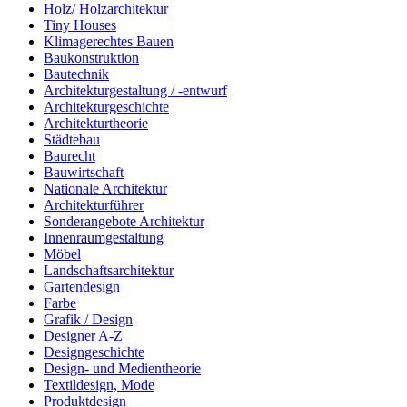
Holz/ Holzarchitektur
Tiny Houses
Klimagerechtes Bauen
Baukonstruktion
Bautechnik
Architekturgestaltung / -entwurf
Architekturgeschichte
Architekturtheorie
Städtebau
Baurecht
Bauwirtschaft
Nationale Architektur
Architekturführer
Sonderangebote Architektur
Innenraumgestaltung
Möbel
Landschaftsarchitektur
Gartendesign
Farbe
Grafik / Design
Designer A-Z
Designgeschichte
Design- und Medientheorie
Textildesign, Mode
Produktdesign