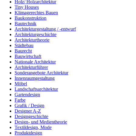
Holz/ Holzarchitektur
Tiny Houses
Klimagerechtes Bauen
Baukonstruktion
Bautechnik
Architekturgestaltung / -entwurf
Architekturgeschichte
Architekturtheorie
Städtebau
Baurecht
Bauwirtschaft
Nationale Architektur
Architekturführer
Sonderangebote Architektur
Innenraumgestaltung
Möbel
Landschaftsarchitektur
Gartendesign
Farbe
Grafik / Design
Designer A-Z
Designgeschichte
Design- und Medientheorie
Textildesign, Mode
Produktdesign