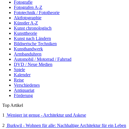
Fotografie
Fotografen A-Z
Fototechnik / Fototheorie
Aktfotographie
Künstler A-Z
Kunst chronologisch
Kunsttheorie
Kunst nach Ländern
Bildnerische Techniken
Kunsthandwerk
Armbanduhren
Automobil / Motorrad / Fahrrad
DVD / Neue Medien
Spiele
Kalender
Reise
Verschiedenes
Antiquariat
Förderung
Top Artikel
1
Weniger ist genug - Architektur und Askese
2
Burkwil - Wohnen für alle: Nachhaltige Architektur für ein Leben