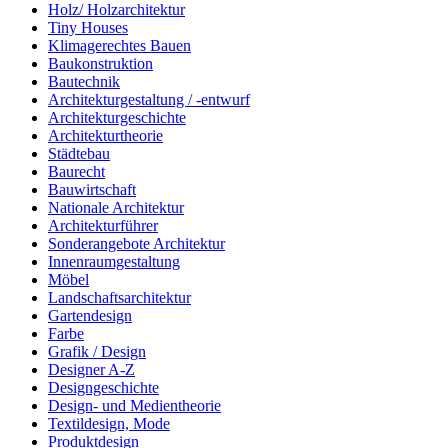
Holz/ Holzarchitektur
Tiny Houses
Klimagerechtes Bauen
Baukonstruktion
Bautechnik
Architekturgestaltung / -entwurf
Architekturgeschichte
Architekturtheorie
Städtebau
Baurecht
Bauwirtschaft
Nationale Architektur
Architekturführer
Sonderangebote Architektur
Innenraumgestaltung
Möbel
Landschaftsarchitektur
Gartendesign
Farbe
Grafik / Design
Designer A-Z
Designgeschichte
Design- und Medientheorie
Textildesign, Mode
Produktdesign