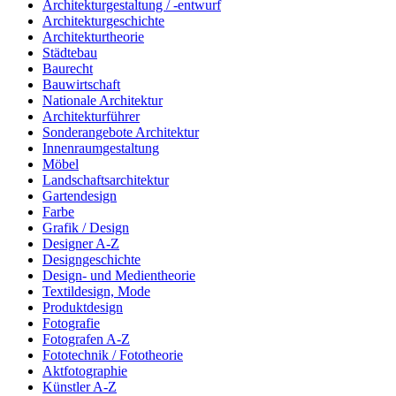
Architekturgestaltung / -entwurf
Architekturgeschichte
Architekturtheorie
Städtebau
Baurecht
Bauwirtschaft
Nationale Architektur
Architekturführer
Sonderangebote Architektur
Innenraumgestaltung
Möbel
Landschaftsarchitektur
Gartendesign
Farbe
Grafik / Design
Designer A-Z
Designgeschichte
Design- und Medientheorie
Textildesign, Mode
Produktdesign
Fotografie
Fotografen A-Z
Fototechnik / Fototheorie
Aktfotographie
Künstler A-Z