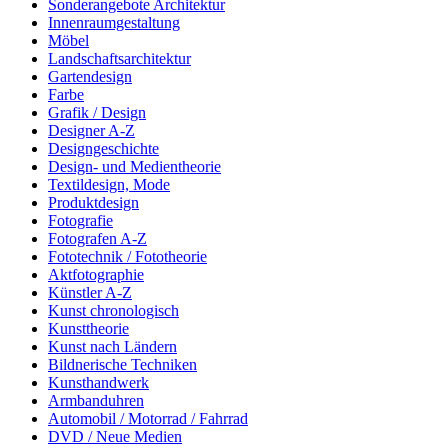
Sonderangebote Architektur
Innenraumgestaltung
Möbel
Landschaftsarchitektur
Gartendesign
Farbe
Grafik / Design
Designer A-Z
Designgeschichte
Design- und Medientheorie
Textildesign, Mode
Produktdesign
Fotografie
Fotografen A-Z
Fototechnik / Fototheorie
Aktfotographie
Künstler A-Z
Kunst chronologisch
Kunsttheorie
Kunst nach Ländern
Bildnerische Techniken
Kunsthandwerk
Armbanduhren
Automobil / Motorrad / Fahrrad
DVD / Neue Medien