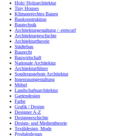
Holz/ Holzarchitektur
Tiny Houses
Klimagerechtes Bauen
Baukonstruktion
Bautechnik
Architekturgestaltung / -entwurf
Architekturgeschichte
Architekturtheorie
Städtebau
Baurecht
Bauwirtschaft
Nationale Architektur
Architekturführer
Sonderangebote Architektur
Innenraumgestaltung
Möbel
Landschaftsarchitektur
Gartendesign
Farbe
Grafik / Design
Designer A-Z
Designgeschichte
Design- und Medientheorie
Textildesign, Mode
Produktdesign