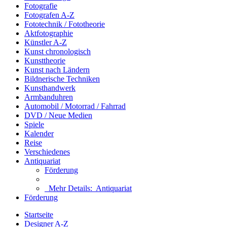
Fotografie
Fotografen A-Z
Fototechnik / Fototheorie
Aktfotographie
Künstler A-Z
Kunst chronologisch
Kunsttheorie
Kunst nach Ländern
Bildnerische Techniken
Kunsthandwerk
Armbanduhren
Automobil / Motorrad / Fahrrad
DVD / Neue Medien
Spiele
Kalender
Reise
Verschiedenes
Antiquariat
Förderung
Mehr Details:
Antiquariat
Förderung
Startseite
Designer A-Z