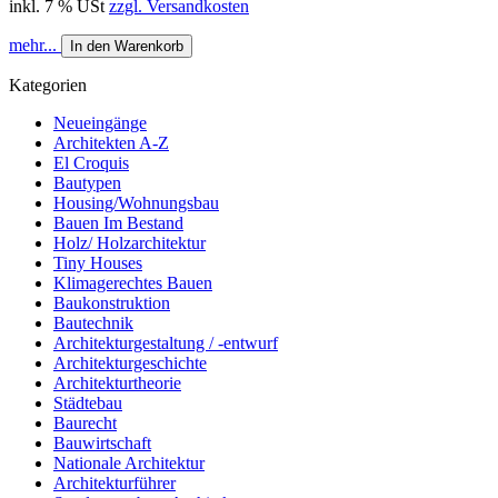
inkl. 7 % USt
zzgl. Versandkosten
mehr...
In den Warenkorb
Kategorien
Neueingänge
Architekten A-Z
El Croquis
Bautypen
Housing/Wohnungsbau
Bauen Im Bestand
Holz/ Holzarchitektur
Tiny Houses
Klimagerechtes Bauen
Baukonstruktion
Bautechnik
Architekturgestaltung / -entwurf
Architekturgeschichte
Architekturtheorie
Städtebau
Baurecht
Bauwirtschaft
Nationale Architektur
Architekturführer