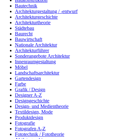
Baukonstruktion
Bautechnik
Architekturgestaltung / -entwurf
Architekturgeschichte
Architekturtheorie
Städtebau
Baurecht
Bauwirtschaft
Nationale Architektur
Architekturführer
Sonderangebote Architektur
Innenraumgestaltung
Möbel
Landschaftsarchitektur
Gartendesign
Farbe
Grafik / Design
Designer A-Z
Designgeschichte
Design- und Medientheorie
Textildesign, Mode
Produktdesign
Fotografie
Fotografen A-Z
Fototechnik / Fototheorie