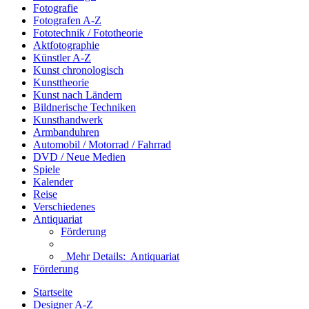
Fotografie
Fotografen A-Z
Fototechnik / Fototheorie
Aktfotographie
Künstler A-Z
Kunst chronologisch
Kunsttheorie
Kunst nach Ländern
Bildnerische Techniken
Kunsthandwerk
Armbanduhren
Automobil / Motorrad / Fahrrad
DVD / Neue Medien
Spiele
Kalender
Reise
Verschiedenes
Antiquariat
Förderung
Mehr Details:
Antiquariat
Förderung
Startseite
Designer A-Z