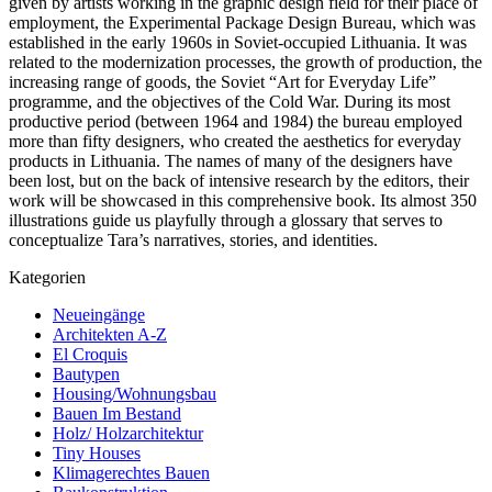
given by artists working in the graphic design field for their place of
employment, the Experimental Package Design Bureau, which was
established in the early 1960s in Soviet-occupied Lithuania. It was
related to the modernization processes, the growth of production, the
increasing range of goods, the Soviet “Art for Everyday Life”
programme, and the objectives of the Cold War. During its most
productive period (between 1964 and 1984) the bureau employed
more than fifty designers, who created the aesthetics for everyday
products in Lithuania. The names of many of the designers have
been lost, but on the back of intensive research by the editors, their
work will be showcased in this comprehensive book. Its almost 350
illustrations guide us playfully through a glossary that serves to
conceptualize Tara’s narratives, stories, and identities.
Kategorien
Neueingänge
Architekten A-Z
El Croquis
Bautypen
Housing/Wohnungsbau
Bauen Im Bestand
Holz/ Holzarchitektur
Tiny Houses
Klimagerechtes Bauen