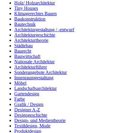
Holz/ Holzarchitektur
Tiny Houses
Klimagerechtes Bauen
Baukonstruktion
Bautechnik
Architekturgestaltung / -entwurf
Architekturgeschichte
Architekturtheorie
Städtebau
Baurecht
Bauwirtschaft
Nationale Architektur
Architekturführer
Sonderangebote Architektur
Innenraumgestaltung
Möbel
Landschaftsarchitektur
Gartendesign
Farbe
Grafik / Design
Designer A-Z
Designgeschichte
Design- und Medientheorie
Textildesign, Mode
Produktdesign