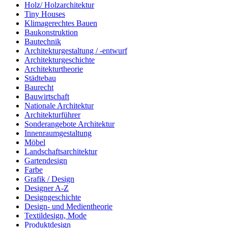
Holz/ Holzarchitektur
Tiny Houses
Klimagerechtes Bauen
Baukonstruktion
Bautechnik
Architekturgestaltung / -entwurf
Architekturgeschichte
Architekturtheorie
Städtebau
Baurecht
Bauwirtschaft
Nationale Architektur
Architekturführer
Sonderangebote Architektur
Innenraumgestaltung
Möbel
Landschaftsarchitektur
Gartendesign
Farbe
Grafik / Design
Designer A-Z
Designgeschichte
Design- und Medientheorie
Textildesign, Mode
Produktdesign