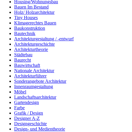
Housing/Wohnungsbau
Bauen Im Bestand
Holz/ Holzarchitektur
Tiny Houses
Klimagerechtes Bauen
Baukonstruktion
Bautechnik
Architekturgestaltung / -entwurf
Architekturgeschichte
Architekturtheorie
Städtebau
Baurecht
Bauwirtschaft
Nationale Architektur
Architekturführer
Sonderangebote Architektur
Innenraumgestaltung
Möbel
Landschaftsarchitektur
Gartendesign
Farbe
Grafik / Design
Designer A-Z
Designgeschichte
Design- und Medientheorie