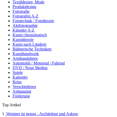
Textildesign, Mode
Produktdesign
Fotografie
Fotografen A-Z
Fototechnik / Fototheorie
Aktfotographie
Künstler A-Z
Kunst chronologisch
Kunsttheorie
Kunst nach Ländern
Bildnerische Techniken
Kunsthandwerk
Armbanduhren
Automobil / Motorrad / Fahrrad
DVD / Neue Medien
Spiele
Kalender
Reise
Verschiedenes
Antiquariat
Förderung
Top Artikel
1
Weniger ist genug - Architektur und Askese