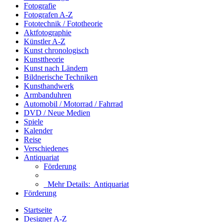
Fotografie
Fotografen A-Z
Fototechnik / Fototheorie
Aktfotographie
Künstler A-Z
Kunst chronologisch
Kunsttheorie
Kunst nach Ländern
Bildnerische Techniken
Kunsthandwerk
Armbanduhren
Automobil / Motorrad / Fahrrad
DVD / Neue Medien
Spiele
Kalender
Reise
Verschiedenes
Antiquariat
Förderung
Mehr Details:
Antiquariat
Förderung
Startseite
Designer A-Z