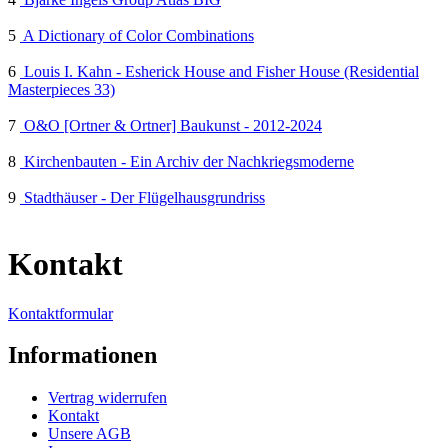
5
A Dictionary of Color Combinations
6
Louis I. Kahn - Esherick House and Fisher House (Residential
Masterpieces 33)
7
O&O [Ortner & Ortner] Baukunst - 2012-2024
8
Kirchenbauten - Ein Archiv der Nachkriegsmoderne
9
Stadthäuser - Der Flügelhausgrundriss
Kontakt
Kontaktformular
Informationen
Vertrag widerrufen
Kontakt
Unsere AGB