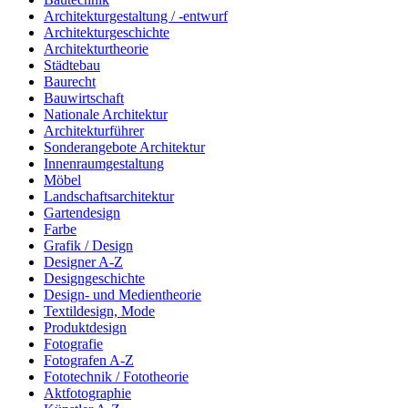
Architekturgestaltung / -entwurf
Architekturgeschichte
Architekturtheorie
Städtebau
Baurecht
Bauwirtschaft
Nationale Architektur
Architekturführer
Sonderangebote Architektur
Innenraumgestaltung
Möbel
Landschaftsarchitektur
Gartendesign
Farbe
Grafik / Design
Designer A-Z
Designgeschichte
Design- und Medientheorie
Textildesign, Mode
Produktdesign
Fotografie
Fotografen A-Z
Fototechnik / Fototheorie
Aktfotographie