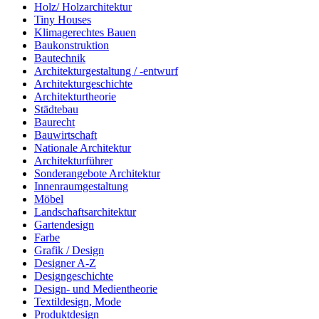
Holz/ Holzarchitektur
Tiny Houses
Klimagerechtes Bauen
Baukonstruktion
Bautechnik
Architekturgestaltung / -entwurf
Architekturgeschichte
Architekturtheorie
Städtebau
Baurecht
Bauwirtschaft
Nationale Architektur
Architekturführer
Sonderangebote Architektur
Innenraumgestaltung
Möbel
Landschaftsarchitektur
Gartendesign
Farbe
Grafik / Design
Designer A-Z
Designgeschichte
Design- und Medientheorie
Textildesign, Mode
Produktdesign