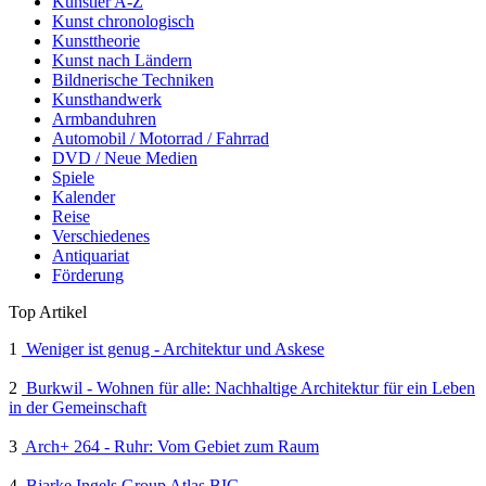
Künstler A-Z
Kunst chronologisch
Kunsttheorie
Kunst nach Ländern
Bildnerische Techniken
Kunsthandwerk
Armbanduhren
Automobil / Motorrad / Fahrrad
DVD / Neue Medien
Spiele
Kalender
Reise
Verschiedenes
Antiquariat
Förderung
Top Artikel
1
Weniger ist genug - Architektur und Askese
2
Burkwil - Wohnen für alle: Nachhaltige Architektur für ein Leben
in der Gemeinschaft
3
Arch+ 264 - Ruhr: Vom Gebiet zum Raum
4
Bjarke Ingels Group Atlas BIG