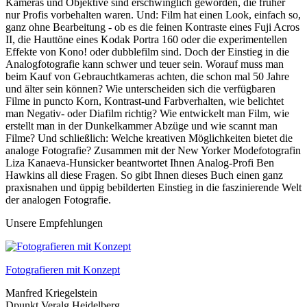
Kameras und Objektive sind erschwinglich geworden, die früher
nur Profis vorbehalten waren. Und: Film hat einen Look, einfach so,
ganz ohne Bearbeitung - ob es die feinen Kontraste eines Fuji Acros
II, die Hauttöne eines Kodak Portra 160 oder die experimentellen
Effekte von Kono! oder dubblefilm sind. Doch der Einstieg in die
Analogfotografie kann schwer und teuer sein. Worauf muss man
beim Kauf von Gebrauchtkameras achten, die schon mal 50 Jahre
und älter sein können? Wie unterscheiden sich die verfügbaren
Filme in puncto Korn, Kontrast-und Farbverhalten, wie belichtet
man Negativ- oder Diafilm richtig? Wie entwickelt man Film, wie
erstellt man in der Dunkelkammer Abzüge und wie scannt man
Filme? Und schließlich: Welche kreativen Möglichkeiten bietet die
analoge Fotografie? Zusammen mit der New Yorker Modefotografin
Liza Kanaeva-Hunsicker beantwortet Ihnen Analog-Profi Ben
Hawkins all diese Fragen. So gibt Ihnen dieses Buch einen ganz
praxisnahen und üppig bebilderten Einstieg in die faszinierende Welt
der analogen Fotografie.
Unsere Empfehlungen
Fotografieren mit Konzept
Manfred Kriegelstein
Dpunkt Veralg Heidelberg