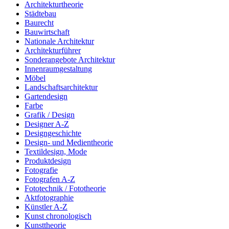
Architekturtheorie
Städtebau
Baurecht
Bauwirtschaft
Nationale Architektur
Architekturführer
Sonderangebote Architektur
Innenraumgestaltung
Möbel
Landschaftsarchitektur
Gartendesign
Farbe
Grafik / Design
Designer A-Z
Designgeschichte
Design- und Medientheorie
Textildesign, Mode
Produktdesign
Fotografie
Fotografen A-Z
Fototechnik / Fototheorie
Aktfotographie
Künstler A-Z
Kunst chronologisch
Kunsttheorie