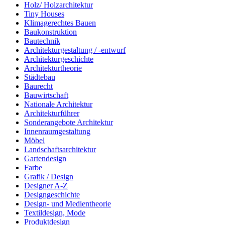
Holz/ Holzarchitektur
Tiny Houses
Klimagerechtes Bauen
Baukonstruktion
Bautechnik
Architekturgestaltung / -entwurf
Architekturgeschichte
Architekturtheorie
Städtebau
Baurecht
Bauwirtschaft
Nationale Architektur
Architekturführer
Sonderangebote Architektur
Innenraumgestaltung
Möbel
Landschaftsarchitektur
Gartendesign
Farbe
Grafik / Design
Designer A-Z
Designgeschichte
Design- und Medientheorie
Textildesign, Mode
Produktdesign