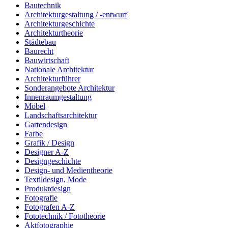
Bautechnik
Architekturgestaltung / -entwurf
Architekturgeschichte
Architekturtheorie
Städtebau
Baurecht
Bauwirtschaft
Nationale Architektur
Architekturführer
Sonderangebote Architektur
Innenraumgestaltung
Möbel
Landschaftsarchitektur
Gartendesign
Farbe
Grafik / Design
Designer A-Z
Designgeschichte
Design- und Medientheorie
Textildesign, Mode
Produktdesign
Fotografie
Fotografen A-Z
Fototechnik / Fototheorie
Aktfotographie