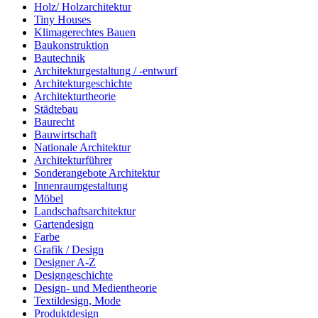
Holz/ Holzarchitektur
Tiny Houses
Klimagerechtes Bauen
Baukonstruktion
Bautechnik
Architekturgestaltung / -entwurf
Architekturgeschichte
Architekturtheorie
Städtebau
Baurecht
Bauwirtschaft
Nationale Architektur
Architekturführer
Sonderangebote Architektur
Innenraumgestaltung
Möbel
Landschaftsarchitektur
Gartendesign
Farbe
Grafik / Design
Designer A-Z
Designgeschichte
Design- und Medientheorie
Textildesign, Mode
Produktdesign