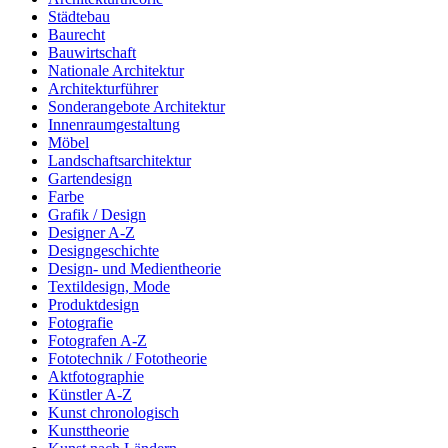
Städtebau
Baurecht
Bauwirtschaft
Nationale Architektur
Architekturführer
Sonderangebote Architektur
Innenraumgestaltung
Möbel
Landschaftsarchitektur
Gartendesign
Farbe
Grafik / Design
Designer A-Z
Designgeschichte
Design- und Medientheorie
Textildesign, Mode
Produktdesign
Fotografie
Fotografen A-Z
Fototechnik / Fototheorie
Aktfotographie
Künstler A-Z
Kunst chronologisch
Kunsttheorie