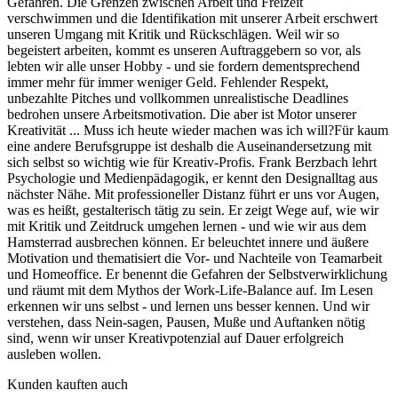
Gefahren. Die Grenzen zwischen Arbeit und Freizeit
verschwimmen und die Identifikation mit unserer Arbeit erschwert
unseren Umgang mit Kritik und Rückschlägen. Weil wir so
begeistert arbeiten, kommt es unseren Auftraggebern so vor, als
lebten wir alle unser Hobby - und sie fordern dementsprechend
immer mehr für immer weniger Geld. Fehlender Respekt,
unbezahlte Pitches und vollkommen unrealistische Deadlines
bedrohen unsere Arbeitsmotivation. Die aber ist Motor unserer
Kreativität ... Muss ich heute wieder machen was ich will?Für kaum
eine andere Berufsgruppe ist deshalb die Auseinandersetzung mit
sich selbst so wichtig wie für Kreativ-Profis. Frank Berzbach lehrt
Psychologie und Medienpädagogik, er kennt den Designalltag aus
nächster Nähe. Mit professioneller Distanz führt er uns vor Augen,
was es heißt, gestalterisch tätig zu sein. Er zeigt Wege auf, wie wir
mit Kritik und Zeitdruck umgehen lernen - und wie wir aus dem
Hamsterrad ausbrechen können. Er beleuchtet innere und äußere
Motivation und thematisiert die Vor- und Nachteile von Teamarbeit
und Homeoffice. Er benennt die Gefahren der Selbstverwirklichung
und räumt mit dem Mythos der Work-Life-Balance auf. Im Lesen
erkennen wir uns selbst - und lernen uns besser kennen. Und wir
verstehen, dass Nein-sagen, Pausen, Muße und Auftanken nötig
sind, wenn wir unser Kreativpotenzial auf Dauer erfolgreich
ausleben wollen.
Kunden kauften auch