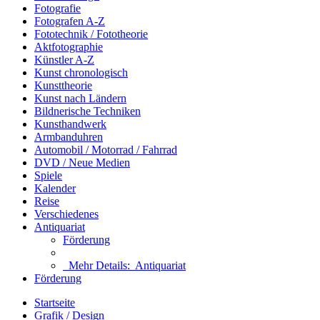
Fotografie
Fotografen A-Z
Fototechnik / Fototheorie
Aktfotographie
Künstler A-Z
Kunst chronologisch
Kunsttheorie
Kunst nach Ländern
Bildnerische Techniken
Kunsthandwerk
Armbanduhren
Automobil / Motorrad / Fahrrad
DVD / Neue Medien
Spiele
Kalender
Reise
Verschiedenes
Antiquariat
Förderung
Mehr Details:
Antiquariat
Förderung
Startseite
Grafik / Design