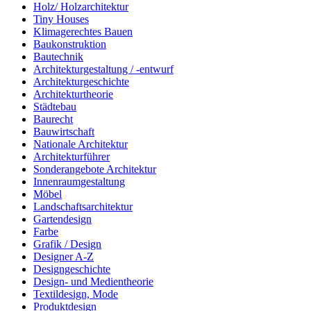
Holz/ Holzarchitektur
Tiny Houses
Klimagerechtes Bauen
Baukonstruktion
Bautechnik
Architekturgestaltung / -entwurf
Architekturgeschichte
Architekturtheorie
Städtebau
Baurecht
Bauwirtschaft
Nationale Architektur
Architekturführer
Sonderangebote Architektur
Innenraumgestaltung
Möbel
Landschaftsarchitektur
Gartendesign
Farbe
Grafik / Design
Designer A-Z
Designgeschichte
Design- und Medientheorie
Textildesign, Mode
Produktdesign