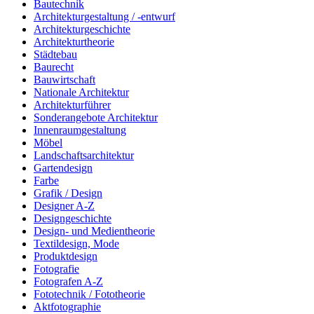
Bautechnik
Architekturgestaltung / -entwurf
Architekturgeschichte
Architekturtheorie
Städtebau
Baurecht
Bauwirtschaft
Nationale Architektur
Architekturführer
Sonderangebote Architektur
Innenraumgestaltung
Möbel
Landschaftsarchitektur
Gartendesign
Farbe
Grafik / Design
Designer A-Z
Designgeschichte
Design- und Medientheorie
Textildesign, Mode
Produktdesign
Fotografie
Fotografen A-Z
Fototechnik / Fototheorie
Aktfotographie