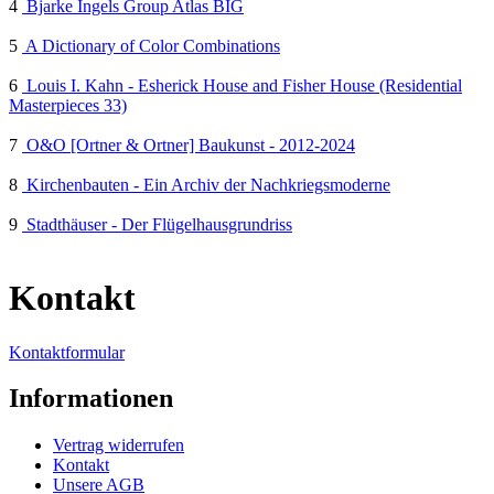
4
Bjarke Ingels Group Atlas BIG
5
A Dictionary of Color Combinations
6
Louis I. Kahn - Esherick House and Fisher House (Residential
Masterpieces 33)
7
O&O [Ortner & Ortner] Baukunst - 2012-2024
8
Kirchenbauten - Ein Archiv der Nachkriegsmoderne
9
Stadthäuser - Der Flügelhausgrundriss
Kontakt
Kontaktformular
Informationen
Vertrag widerrufen
Kontakt
Unsere AGB