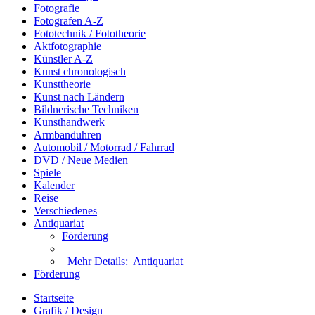
Fotografie
Fotografen A-Z
Fototechnik / Fototheorie
Aktfotographie
Künstler A-Z
Kunst chronologisch
Kunsttheorie
Kunst nach Ländern
Bildnerische Techniken
Kunsthandwerk
Armbanduhren
Automobil / Motorrad / Fahrrad
DVD / Neue Medien
Spiele
Kalender
Reise
Verschiedenes
Antiquariat
Förderung
Mehr Details:
Antiquariat
Förderung
Startseite
Grafik / Design