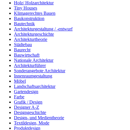
Holz/ Holzarchitektur
Tiny Houses
Klimagerechtes Bauen
Baukonstruktion
Bautechnik
Architekturgestaltung / -entwurf
Architekturgeschichte
Architekturtheorie
Städtebau
Baurecht
Bauwirtschaft
Nationale Architektur
Architekturführer
Sonderangebote Architektur
Innenraumgestaltung
Möbel
Landschaftsarchitektur
Gartendesign
Farbe
Grafik / Design
Designer A-Z
Designgeschichte
Design- und Medientheorie
Textildesign, Mode
Produktdesign