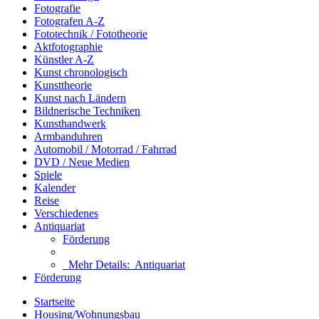
Fotografie
Fotografen A-Z
Fototechnik / Fototheorie
Aktfotographie
Künstler A-Z
Kunst chronologisch
Kunsttheorie
Kunst nach Ländern
Bildnerische Techniken
Kunsthandwerk
Armbanduhren
Automobil / Motorrad / Fahrrad
DVD / Neue Medien
Spiele
Kalender
Reise
Verschiedenes
Antiquariat
Förderung
Mehr Details:
Antiquariat
Förderung
Startseite
Housing/Wohnungsbau