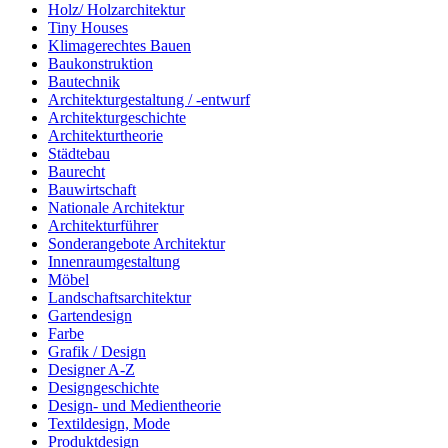
Holz/ Holzarchitektur
Tiny Houses
Klimagerechtes Bauen
Baukonstruktion
Bautechnik
Architekturgestaltung / -entwurf
Architekturgeschichte
Architekturtheorie
Städtebau
Baurecht
Bauwirtschaft
Nationale Architektur
Architekturführer
Sonderangebote Architektur
Innenraumgestaltung
Möbel
Landschaftsarchitektur
Gartendesign
Farbe
Grafik / Design
Designer A-Z
Designgeschichte
Design- und Medientheorie
Textildesign, Mode
Produktdesign