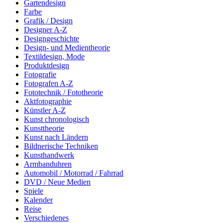
Gartendesign
Farbe
Grafik / Design
Designer A-Z
Designgeschichte
Design- und Medientheorie
Textildesign, Mode
Produktdesign
Fotografie
Fotografen A-Z
Fototechnik / Fototheorie
Aktfotographie
Künstler A-Z
Kunst chronologisch
Kunsttheorie
Kunst nach Ländern
Bildnerische Techniken
Kunsthandwerk
Armbanduhren
Automobil / Motorrad / Fahrrad
DVD / Neue Medien
Spiele
Kalender
Reise
Verschiedenes