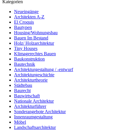
Kategorien
Neueingänge
Architekten A-Z
El Croquis
Bautypen
Housing/Wohnungsbau
Bauen Im Bestand
Holz/ Holzarchitektur
Tiny Houses
Klimagerechtes Bauen
Baukonstruktion
Bautechnik
Architekturgestaltung / -entwurf
Architekturgeschichte
Architekturtheorie
Städtebau
Baurecht
Bauwirtschaft
Nationale Architektur
Architekturführer
Sonderangebote Architektur
Innenraumgestaltung
Möbel
Landschaftsarchitektur