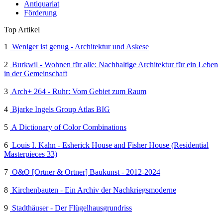
Antiquariat
Förderung
Top Artikel
1
Weniger ist genug - Architektur und Askese
2
Burkwil - Wohnen für alle: Nachhaltige Architektur für ein Leben
in der Gemeinschaft
3
Arch+ 264 - Ruhr: Vom Gebiet zum Raum
4
Bjarke Ingels Group Atlas BIG
5
A Dictionary of Color Combinations
6
Louis I. Kahn - Esherick House and Fisher House (Residential
Masterpieces 33)
7
O&O [Ortner & Ortner] Baukunst - 2012-2024
8
Kirchenbauten - Ein Archiv der Nachkriegsmoderne
9
Stadthäuser - Der Flügelhausgrundriss