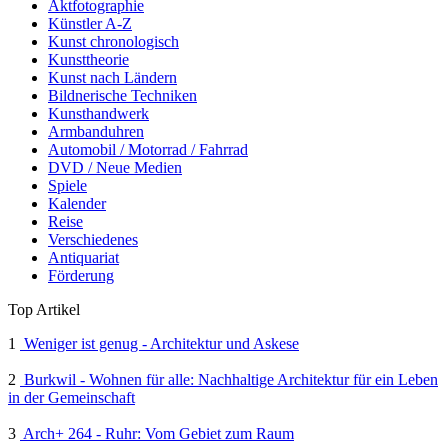
Aktfotographie
Künstler A-Z
Kunst chronologisch
Kunsttheorie
Kunst nach Ländern
Bildnerische Techniken
Kunsthandwerk
Armbanduhren
Automobil / Motorrad / Fahrrad
DVD / Neue Medien
Spiele
Kalender
Reise
Verschiedenes
Antiquariat
Förderung
Top Artikel
1
Weniger ist genug - Architektur und Askese
2
Burkwil - Wohnen für alle: Nachhaltige Architektur für ein Leben
in der Gemeinschaft
3
Arch+ 264 - Ruhr: Vom Gebiet zum Raum