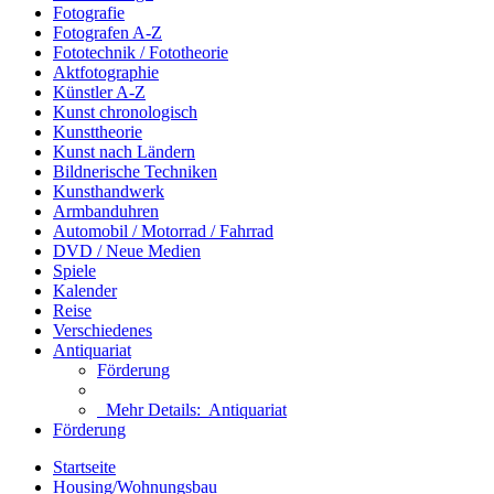
Fotografie
Fotografen A-Z
Fototechnik / Fototheorie
Aktfotographie
Künstler A-Z
Kunst chronologisch
Kunsttheorie
Kunst nach Ländern
Bildnerische Techniken
Kunsthandwerk
Armbanduhren
Automobil / Motorrad / Fahrrad
DVD / Neue Medien
Spiele
Kalender
Reise
Verschiedenes
Antiquariat
Förderung
Mehr Details:
Antiquariat
Förderung
Startseite
Housing/Wohnungsbau