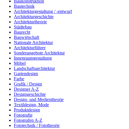
Baukonstruktion
Bautechnik
Architekturgestaltung / -entwurf
Architekturgeschichte
Architekturtheorie
Städtebau
Baurecht
Bauwirtschaft
Nationale Architektur
Architekturführer
Sonderangebote Architektur
Innenraumgestaltung
Möbel
Landschaftsarchitektur
Gartendesign
Farbe
Grafik / Design
Designer A-Z
Designgeschichte
Design- und Medientheorie
Textildesign, Mode
Produktdesign
Fotografie
Fotografen A-Z
Fototechnik / Fototheorie