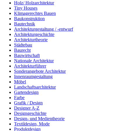
Holz/ Holzarchitektur
Tiny Houses
Klimagerechtes Bauen
Baukonstruktion
Bautechnik
Architekturgestaltung / -entwurf
Architekturgeschichte
Architekturtheorie
Städtebau
Baurecht
Bauwirtschaft
Nationale Architektur
Architekturführer
Sonderangebote Architektur
Innenraumgestaltung
Möbel
Landschaftsarchitektur
Gartendesign
Farbe
Grafik / Design
Designer A-Z
Designgeschichte
Design- und Medientheorie
Textildesign, Mode
Produktdesign