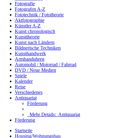
Fotografie
Fotografen A-Z
Fototechnik / Fototheorie
Aktfotographie
Künstler A-Z
Kunst chronologisch
Kunsttheorie
Kunst nach Ländern
Bildnerische Techniken
Kunsthandwerk
Armbanduhren
Automobil / Motorrad / Fahrrad
DVD / Neue Medien
Spiele
Kalender
Reise
Verschiedenes
Antiquariat
Förderung
Mehr Details:
Antiquariat
Förderung
Startseite
Housing/Wohnungsbau