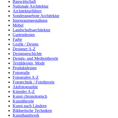
Bauwirtschaft
Nationale Architektur
Architekturführer
Sonderangebote Architektur
Innenraumgestaltung
Möbel
Landschaftsarchitektur
Gartendesign
Farbe
Grafik / Design
Designer A-Z
Designgeschichte
Design- und Medientheorie
Textildesign, Mode
Produktdesign
Fotografie
Fotografen A-Z
Fototechnik / Fototheorie
Aktfotographie
Künstler A-Z
Kunst chronologisch
Kunsttheorie
Kunst nach Ländern
Bildnerische Techniken
Kunsthandwerk