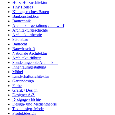
Holz/ Holzarchitektur
Tiny Houses
Klimagerechtes Bauen
Baukonstruktion
Bautechnik
Architekturgestaltung / -entwurf
Architekturgeschichte
Architekturtheorie
Städtebau
Baurecht
Bauwirtschaft
Nationale Architektur
Architekturführer
Sonderangebote Architektur
Innenraumgestaltung
Möbel
Landschaftsarchitektur
Gartendesign
Farbe
Grafik / Design
Designer A-Z
Designgeschichte
Design- und Medientheorie
Textildesign, Mode
Produktdesign